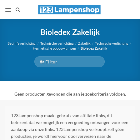
Ga
naar
inhoud
Bioledex Zakelijk
Bedrijfsverlichting
/
Technische verlichting
/
Zakelijk
/
Technische verlichting
/
Hermetische opbouwlampen
/
Bioledex Zakelijk
Filter
Geen producten gevonden die aan je zoekcriteria voldoen.
123Lampenshop maakt gebruik van affiliate links, dit
betekent dat we mogelijk een vergoeding ontvangen voor een
aankoop via onze links. 123Lampenshop verkoopt zelf géén
producten, je wordt hiervoor doorverwezen naar de