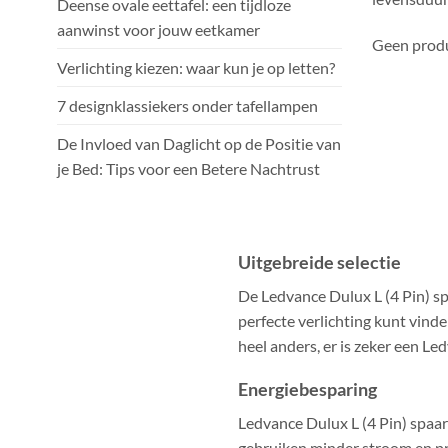
Deense ovale eettafel: een tijdloze
aanwinst voor jouw eetkamer
Geen produ
Verlichting kiezen: waar kun je op letten?
7 designklassiekers onder tafellampen
De Invloed van Daglicht op de Positie van
je Bed: Tips voor een Betere Nachtrust
Uitgebreide selectie
De Ledvance Dulux L (4 Pin) sp
perfecte verlichting kunt vinden
heel anders, er is zeker een Le
Energiebesparing
Ledvance Dulux L (4 Pin) spaar
gebruiken minder stroom en pr