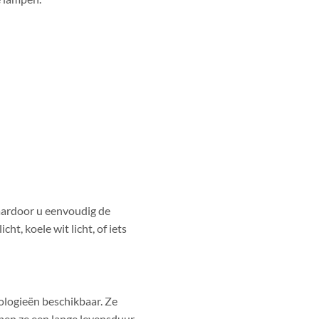
waardoor u eenvoudig de
ht, koele wit licht, of iets
ologieën beschikbaar. Ze
ben ze een lange levensduur,