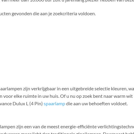
cten gevonden die aan je zoekcriteria voldoen.
aarlampen zijn verkrijgbaar in een uitgebreide selectie kleuren, 
 voor elke ruimte in uw huis. Of u nu op zoek bent naar warm wit lic
dvance Dulux L (4 Pin)
spaarlamp
die aan uw behoeften voldoet.
lampen zijn een van de meest energie-efficiënte verlichtingstechn
oduceren meer licht dan traditionele gloeilampen. Daarnaast heb