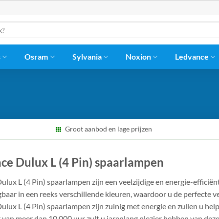
s
Osram
Sylvania
Noxion
Ledvance
Groot aanbod en lage prijzen
ce Dulux L (4 Pin) spaarlampen
lux L (4 Pin) spaarlampen zijn een veelzijdige en energie-efficiën
jgbaar in een reeks verschillende kleuren, waardoor u de perfecte ve
ulux L (4 Pin) spaarlampen zijn zuinig met energie en zullen u h
 van meer dan 10.000 uur zult u jarenlang plezier hebben van dez