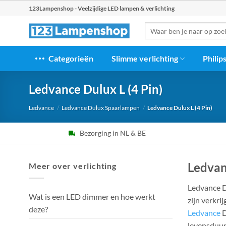
Ga
123Lampenshop - Veelzijdige LED lampen & verlichting
naar
Zoeken
inhoud
naar:
Categorieën
Slimme verlichting
Philip
Ledvance Dulux L (4 Pin)
Ledvance
/
Ledvance Dulux Spaarlampen
/
Ledvance Dulux L (4 Pin)
Bezorging in NL & BE
Ledvan
Meer over verlichting
Ledvance Du
Wat is een LED dimmer en hoe werkt
zijn verkri
deze?
Ledvance
D
levensduur