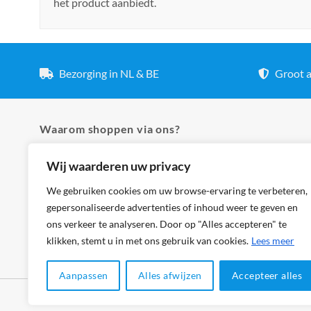
het product aanbiedt.
Bezorging in NL & BE
Groot a
Waarom shoppen via ons?
Wij waarderen uw privacy
✓ Hoogste kwaliteit lampen
✓ Meer dan 5.000 producten
We gebruiken cookies om uw browse-ervaring te verbeteren,
gepersonaliseerde advertenties of inhoud weer te geven en
✓ Groot aanbod en lage prijzen
ons verkeer te analyseren. Door op "Alles accepteren" te
✓ Bezorging in NL & BE
klikken, stemt u in met ons gebruik van cookies.
Lees meer
Aanpassen
Alles afwijzen
Accepteer alles
Klantenservice
Cookies
Privacybeleid
Disclaimer