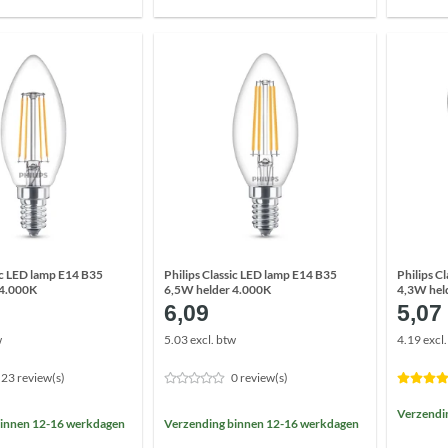
sic LED lamp E14 B35
Philips Classic LED lamp E14 B35
Philips C
 4.000K
6,5W helder 4.000K
4,3W hel
6,09
5,07
w
5.03 excl. btw
4.19 excl
23 review(s)
0 review(s)
Verzendi
binnen 12-16 werkdagen
Verzending binnen 12-16 werkdagen