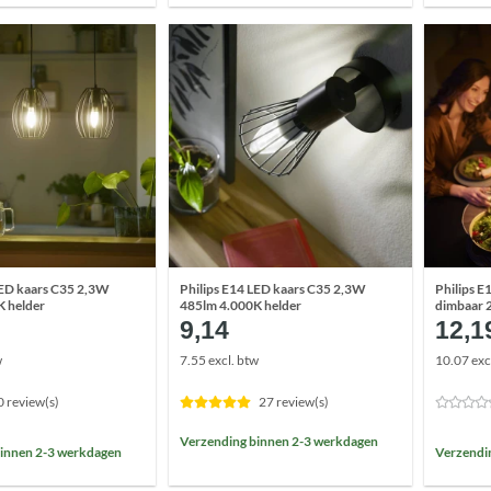
LED kaars C35 2,3W
Philips E14 LED kaars C35 2,3W
Philips 
 helder
485lm 4.000K helder
dimbaar 
9,14
12,1
w
7.55 excl. btw
10.07 exc
0 review(s)
27 review(s)
Verzending binnen 2-3 werkdagen
innen 2-3 werkdagen
Verzendi