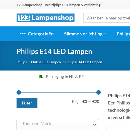
Ga
123Lampenshop - Veelzijdige LED lampen & verlichting
naar
Zoeken
inhoud
naar:
Categorieën
Slimme verlichting
Philip
Philips E14 LED Lampen
Philips
/
Philips LED Lampen
/
Philips E14 LED Lampen
Bezorging in NL & BE
Philips E
Min.
Max.
Prijs:
€0
—
€20
Een Philip
prijs
prijs
Filter
technologie
in verschil
Kies een Merk