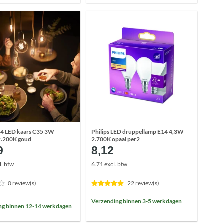
E14 LED kaars C35 3W
Philips LED druppellamp E14 4,3W
2.200K goud
2.700K opaal per2
9
8,12
l. btw
6.71 excl. btw
0 review(s)
22 review(s)
Verzending binnen 3-5 werkdagen
ng binnen 12-14 werkdagen