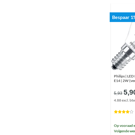
Bespaar 1
Philips | LED 
E14 | 2W (v
Oor
5,9
5,93
prij
4.88 excl. bt
was
€5,
Op vooraad e
Volgende wer