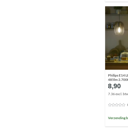
Philips E14 
485lm 2.700K
8,90
7.36 excl. bt
Verzending b