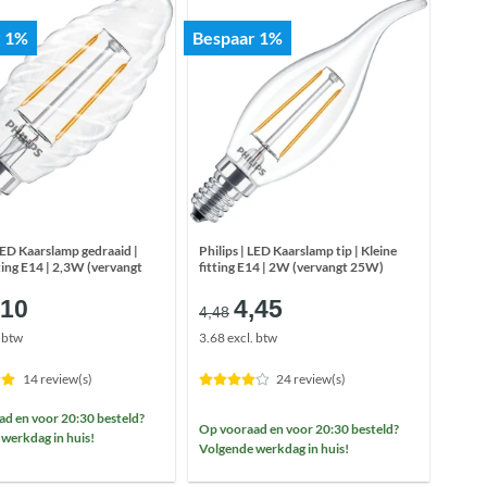
r 1%
Bespaar 1%
 LED Kaarslamp gedraaid |
Philips | LED Kaarslamp tip | Kleine
tting E14 | 2,3W (vervangt
fitting E14 | 2W (vervangt 25W)
orspronkelijke
Huidige
Oorspronkelijke
Huidige
,10
4,45
4,48
ijs
prijs
prijs
prijs
. btw
3.68 excl. btw
as:
is:
was:
is:
5,13.
€5,10.
€4,48.
€4,45.
14 review(s)
24 review(s)
d en voor 20:30 besteld?
Op vooraad en voor 20:30 besteld?
werkdag in huis!
Volgende werkdag in huis!