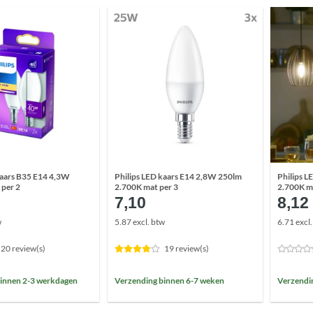
kaars B35 E14 4,3W
Philips LED kaars E14 2,8W 250lm
Philips 
 per 2
2.700K mat per 3
2.700K m
7,10
8,12
w
5.87 excl. btw
6.71 excl
20 review(s)
19 review(s)
innen 2-3 werkdagen
Verzending binnen 6-7 weken
Verzendi