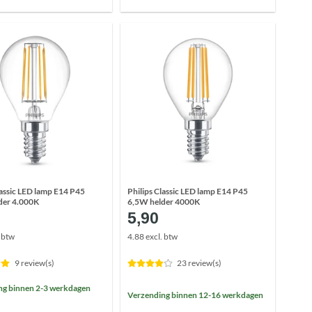
lassic LED lamp E14 P45
Philips Classic LED lamp E14 P45
der 4.000K
6,5W helder 4000K
5,90
. btw
4.88 excl. btw
9 review(s)
23 review(s)
ng binnen 2-3 werkdagen
Verzending binnen 12-16 werkdagen