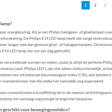
1
2
D lamp?
per energiezuinig. Als je van Philips halogeen- of gloeilampen ove
iteitsrekening. De Philips E14 LED lamp heeft een lange levensdu
keer langer mee dan gewone gloei- of halogeenlampen. De levensdu
ips E14 LED lamp vier uur per dag gebruikt).
 in verschillende vormen en maten, zodat je altijd de perfecte Phi
armatuur past. Philips LED’s zijn niet alleen milieuvriendelijk, ze b
ebben een uitstekende kleurweergave-index (CRI), wat betekent d
n overeenkomen met die welke het menselijk oog waarneemt.
 een conventionele schroeffitting die in de meeste verlichtingsa
ogeenlamp om vandaag nog energie te beginnen besparen.
en geschikt voor bewegingsmelders?