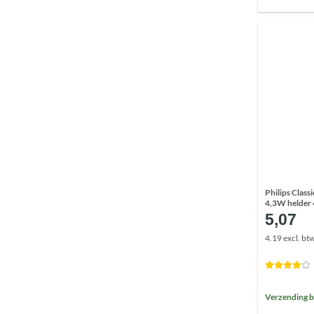
Philips Clas
4,3W helder
5,07
4.19 excl. bt
Verzending 