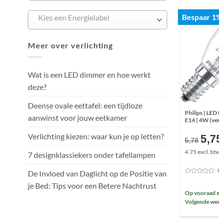
Bespaar 1
Kies een Energielabel
Meer over verlichting
Wat is een LED dimmer en hoe werkt
deze?
Deense ovale eettafel: een tijdloze
Philips | LED 
aanwinst voor jouw eetkamer
E14 | 4W (v
Oor
Verlichting kiezen: waar kun je op letten?
5,7
5,78
prij
4.75 excl. bt
7 designklassiekers onder tafellampen
was
€5,
De Invloed van Daglicht op de Positie van
je Bed: Tips voor een Betere Nachtrust
Op vooraad e
Volgende wer