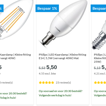
%
Bespaar 1%
Bespaa
Kaarslamp | Kleine fitting
Philips | LED Kaarslamp | Kleine fitting
Philips |
ervangt 40W)
E14 | 5,5W (vervangt 40W) Mat
Kleine fi
25W)
spronkelijke
Huidige
Oorspronkelijke
Huidige
O
5
5,50
5
5,53
5,13
s
prijs
prijs
prijs
pr
w
4.55 excl. btw
4.21 excl
:
is:
was:
is:
w
78.
€5,75.
€5,53.
€5,50.
€
0 review(s)
23 review(s)
Op vooraad en voor 20:30 besteld?
Op vooraa
n voor 20:30 besteld?
Volgende werkdag in huis!
Volgende 
kdag in huis!