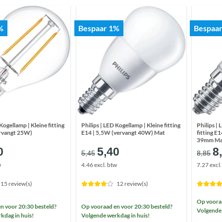
%
Bespaar 1%
Bespaa
Kogellamp | Kleine fitting
Philips | LED Kogellamp | Kleine fitting
Philips |
ervangt 25W)
E14 | 5,5W (vervangt 40W) Mat
fitting E
39mm M
spronkelijke
Huidige
Oorspronkelijke
Huidige
O
0
5,40
8
5,45
8,85
s
prijs
prijs
prijs
pr
w
4.46 excl. btw
7.27 excl
:
is:
was:
is:
w
93.
€5,90.
€5,45.
€5,40.
€
15 review(s)
12 review(s)
Op vooraa
n voor 20:30 besteld?
Op vooraad en voor 20:30 besteld?
Volgende 
kdag in huis!
Volgende werkdag in huis!