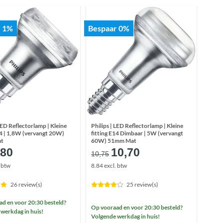
r 1%
Bespaar 0%
 LED Reflectorlamp | Kleine
Philips | LED Reflectorlamp | Kleine
14 | 1,8W (vervangt 20W)
fitting E14 Dimbaar | 5W (vervangt
at
60W) 51mm Mat
orspronkelijke
Huidige
Oorspronkelijke
Huidige
,80
10,70
10,75
ijs
prijs
prijs
prijs
. btw
8.84 excl. btw
as:
is:
was:
is:
8,85.
€8,80.
€10,75.
€10,70.
26 review(s)
25 review(s)
d en voor 20:30 besteld?
Op vooraad en voor 20:30 besteld?
werkdag in huis!
Volgende werkdag in huis!