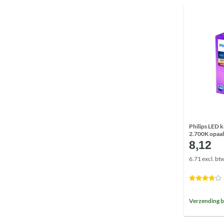
Philips LED 
2.700K opaal
8,12
6.71 excl. bt
Verzending b