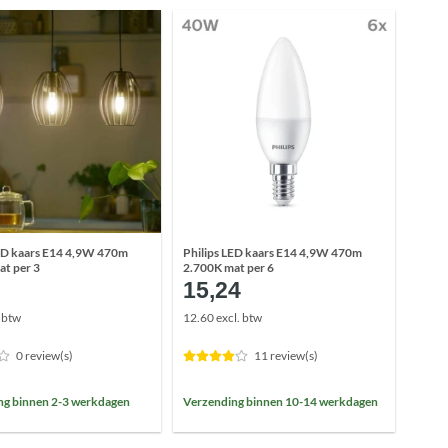
LED kaars E14 4,9W 470m
Philips LED kaars E14 4,9W 470m
at per 3
2.700K mat per 6
15,24
. btw
12.60 excl. btw
0 review(s)
11 review(s)
ng binnen 2-3 werkdagen
Verzending binnen 10-14 werkdagen