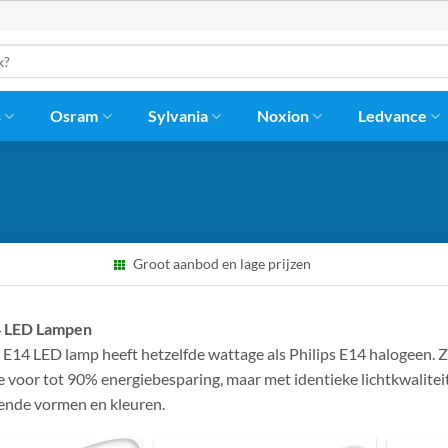
s
Osram
Sylvania
Noxion
Ledvance
Groot aanbod en lage prijzen
14 LED Lampen
s E14 LED lamp heeft hetzelfde wattage als Philips E14 halogeen. 
 voor tot 90% energiebesparing, maar met identieke lichtkwaliteit
lende vormen en kleuren.