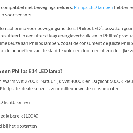
jn compatibel met bewegingsmelders.
Philips LED lampen
hebben e
ijn voor sensors.
lemaal prima voor bewegingsmelders. Philips LED’s bevatten geen k
 resulteert in een uiterst laag energieverbruik, en in Philips’ produ
ime keuze aan Philips lampen, zodat de consument de juiste Philip
aan de behoeften van de klant te voldoen door een uitzonderlijke v
 een Philips E14 LED lamp?
r in Warm Wit 2700K, Natuurlijk Wit 4000K en Daglicht 6000K kleu
Philips de ideale keuze is voor milieubewuste consumenten.
D lichtbronnen:
ledig bereik (100%)
 bij het opstarten