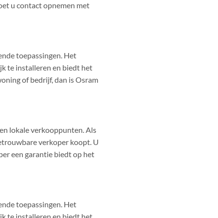
 moet u contact opnemen met
llende toepassingen. Het
k te installeren en biedt het
oning of bedrijf, dan is Osram
 en lokale verkooppunten. Als
 betrouwbare verkoper koopt. U
per een garantie biedt op het
llende toepassingen. Het
k te installeren en biedt het