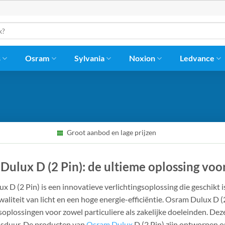
s
Osram
Sylvania
Noxion
Ledvance
Groot aanbod en lage prijzen
ulux D (2 Pin): de ultieme oplossing voor
 D (2 Pin) is een innovatieve verlichtingsoplossing die geschikt 
aliteit van licht en een hoge energie-efficiëntie. Osram Dulux D (
soplossingen voor zowel particuliere als zakelijke doeleinden. Deze 
nsduur. De producten van
Osram Dulux
D (2 Pin) zijn ontworpen o