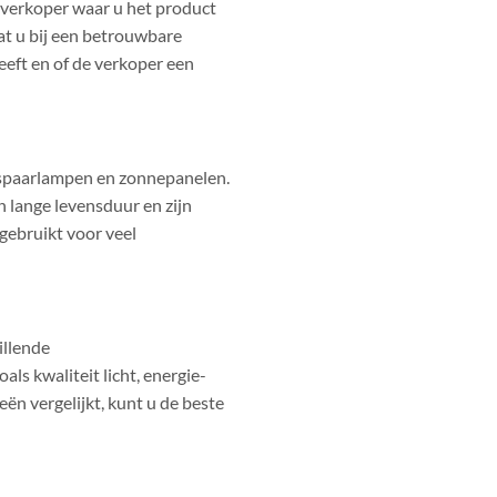
de verkoper waar u het product
dat u bij een betrouwbare
eeft en of de verkoper een
, spaarlampen en zonnepanelen.
n lange levensduur en zijn
gebruikt voor veel
illende
als kwaliteit licht, energie-
eën vergelijkt, kunt u de beste