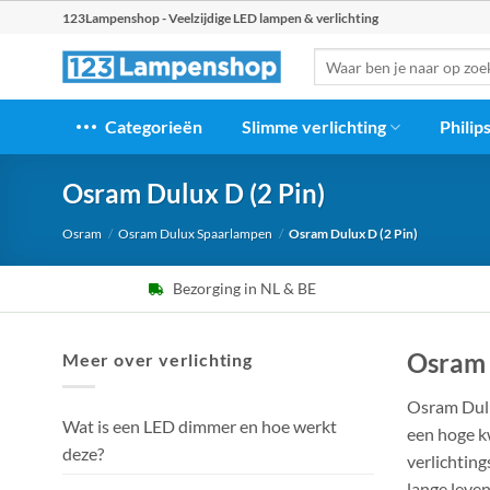
Ga
123Lampenshop - Veelzijdige LED lampen & verlichting
naar
Zoeken
inhoud
naar:
Categorieën
Slimme verlichting
Philip
Osram Dulux D (2 Pin)
Osram
/
Osram Dulux Spaarlampen
/
Osram Dulux D (2 Pin)
Bezorging in NL & BE
Osram D
Meer over verlichting
Osram Dulux
Wat is een LED dimmer en hoe werkt
een hoge kw
deze?
verlichting
lange leve