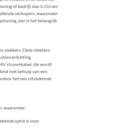
oning of bedrijf, dan is Osram
chillende verkopers, waaronder
lossing, dan is het belangrijk
ns stekkers. Deze stekkers
itenverlichting,
 24V stroomkabel, die wordt
gedimd met behulp van een
aardoor het een uitstekende
ën, waaronder:
tekende optie is voor