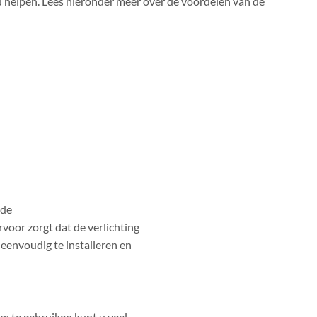
eu helpen. Lees hieronder meer over de voordelen van de
 de
oor zorgt dat de verlichting
 eenvoudig te installeren en
em te gebruiken kunt u veel