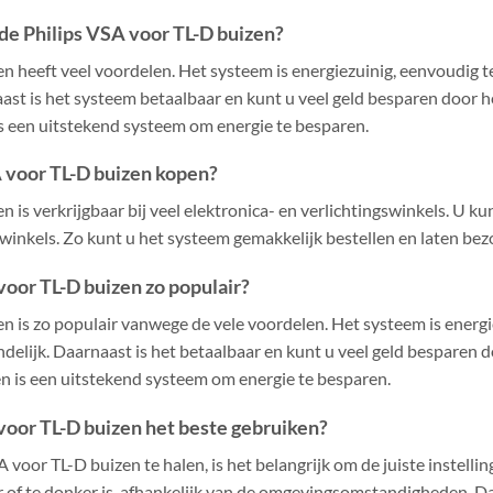
 de Philips VSA voor TL-D buizen?
n heeft veel voordelen. Het systeem is energiezuinig, eenvoudig te
st is het systeem betaalbaar en kunt u veel geld besparen door h
is een uitstekend systeem om energie te besparen.
A voor TL-D buizen kopen?
 is verkrijgbaar bij veel elektronica- en verlichtingswinkels. U k
bwinkels. Zo kunt u het systeem gemakkelijk bestellen en laten bez
voor TL-D buizen zo populair?
n is zo populair vanwege de vele voordelen. Het systeem is energi
delijk. Daarnaast is het betaalbaar en kunt u veel geld besparen 
n is een uitstekend systeem om energie te besparen.
 voor TL-D buizen het beste gebruiken?
 voor TL-D buizen te halen, is het belangrijk om de juiste instelli
der of te donker is, afhankelijk van de omgevingsomstandigheden. D