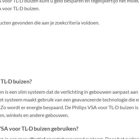
 voor TL-D buizen kunt u geld besparen en tegelijkertijd het mili
A voor TL-D buizen.
cten gevonden die aan je zoekcriteria voldoen.
 TL-D buizen?
n is een slim systeem dat de verlichting in gebouwen aanpast aan
systeem maakt gebruik van een geavanceerde technologie die erv
. Zo wordt er energie bespaard. De Philips VSA voor TL-D buizen is
en, winkels en andere gebouwen.
VSA voor TL-D buizen gebruiken?
n is een zeer effectief energiebesparend systeem. Door het syste