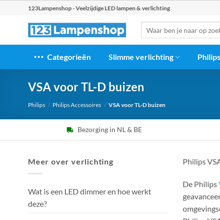
Ga
123Lampenshop - Veelzijdige LED lampen & verlichting
naar
Zoeken
inhoud
naar:
Categorieën
Slimme verlichting
Philip
VSA voor TL-D buizen
Philips
/
Philips Accessoires
/
VSA voor TL-D buizen
Bezorging in NL & BE
Meer over verlichting
Philips VS
De Philips
Wat is een LED dimmer en hoe werkt
geavanceer
deze?
omgevingso