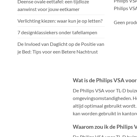
Philips VSA
Deense ovale eettafel: een tijdloze
Philips VS
aanwinst voor jouw eetkamer
Verlichting kiezen: waar kun je op letten?
Geen produ
7 designklassiekers onder tafellampen
De Invloed van Daglicht op de Positie van
je Bed: Tips voor een Betere Nachtrust
Wat is de Philips VSA voor
De Philips VSA voor TL-D buize
omgevingsomstandigheden. Het 
altijd optimaal gebruikt wordt
kan worden gebruikt in kantor
Waarom zou ik de Philips 
De Philips VSA voor TL-D buize