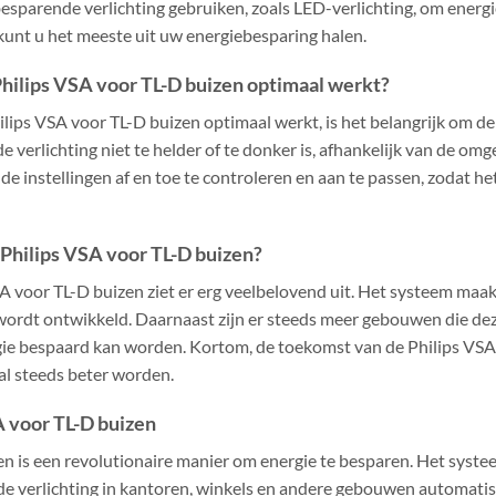
esparende verlichting gebruiken, zoals LED-verlichting, om energ
kunt u het meeste uit uw energiebesparing halen.
Philips VSA voor TL-D buizen optimaal werkt?
lips VSA voor TL-D buizen optimaal werkt, is het belangrijk om de 
de verlichting niet te helder of te donker is, afhankelijk van de 
 de instellingen af en toe te controleren en aan te passen, zodat h
 Philips VSA voor TL-D buizen?
A voor TL-D buizen ziet er erg veelbelovend uit. Het systeem maa
 wordt ontwikkeld. Daarnaast zijn er steeds meer gebouwen die de
ie bespaard kan worden. Kortom, de toekomst van de Philips VSA 
al steeds beter worden.
A voor TL-D buizen
n is een revolutionaire manier om energie te besparen. Het syst
de verlichting in kantoren, winkels en andere gebouwen automati