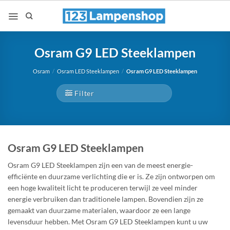
Ga
naar
inhoud
Osram G9 LED Steeklampen
Osram
/
Osram LED Steeklampen
/
Osram G9 LED Steeklampen
Filter
Osram G9 LED Steeklampen
Osram G9 LED Steeklampen zijn een van de meest energie-
efficiënte en duurzame verlichting die er is. Ze zijn ontworpen om
een hoge kwaliteit licht te produceren terwijl ze veel minder
energie verbruiken dan traditionele lampen. Bovendien zijn ze
gemaakt van duurzame materialen, waardoor ze een lange
levensduur hebben. Met Osram G9 LED Steeklampen kunt u uw