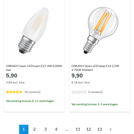
OSRAM Classic LED kaars E27 4W 4.000K
OSRAM Classic LED lamp E14 2,5W
mat
2.700K filament
5,90
9,90
4.88 excl. btw
8.18 excl. btw
18 review(s)
0 review(s)
Verzending binnen 8-11 werkdagen
Verzending binnen 2-3 werkdagen
1
2
3
4
…
11
12
13