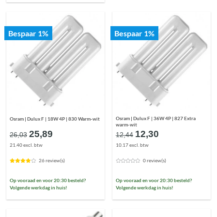
Bespaar 1%
Bespaar 1%
Osram | Dulux F | 36W 4P | 827 Extra
Osram | Dulux F | 18W 4P | 830 Warm-wit
warm-wit
Oorspronkelijke
Huidige
Oorspronkelijke
Huidige
25,89
12,30
26,03
12,44
prijs
prijs
prijs
prijs
21.40 excl. btw
10.17 excl. btw
was:
is:
was:
is:
€26,03.
€25,89.
€12,44.
€12,30.
26 review(s)
0 review(s)
Op vooraad en voor 20:30 besteld?
Op vooraad en voor 20:30 besteld?
Volgende werkdag in huis!
Volgende werkdag in huis!