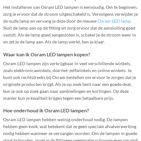
Het installeren van Osram LED lampen is eenvoudig. Om te beginnen,
zorg je ervoor dat de stroom uitgeschakeld is. Vervolgens verwijder je
de oude lamp en vervang je deze door de nieuwe
Osram LED lamp
.
Sluit de lamp aan op de fitting en zorg ervoor dat de aansluiting goed
vastzit. Als de lamp goed aangesloten is, schakel je de stroom weer in
en zet je de lamp aan. Als de lamp werkt, ben je klaar.
Waar kan ik Osram LED lampen kopen?
Osram LED lampen zijn verkrijgbaar in veel verschillende winkels,
zoals elektronicawinkels, doe-het-zelfwinkels en online winkels. Je
kunt ook rechtstreeks bij Osram bestellen om ervoor te zorgen dat je
originele producten krijgt. Als je op zoek bent naar een goede deal,
kun je ook op zoek gaan naar aanbiedingen en kortingen. Op deze
manier kun je kwaliteit krijgen tegen een betaalbare prijs.
Hoe onderhoud ik Osram LED lampen?
Osram LED lampen hebben weinig onderhoud nodig. De lampen
hebben geen kwik, wat betekent dat ze geen speciale afvalverwerking
nodig hebben wanneer ze vervangen worden. Om de lampen in goede
staat te houden, moet je de fittingen regelmatig schoonmaken om stof