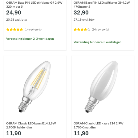
OSRAM Base PIN LED stiftlamp G9 2,6W
OSRAM Base PIN LED stiftlamp G9 4,2W
320lm per 5
470lm per 5
24,90
32,90
20.58 excl. btw
27.19 excl. btw
14 review(s)
24 review(s)
Verzending binnen 2-3 werkdagen
Verzending binnen 2-3 werkdagen
OSRAM Classic LED kaars E14 2,9W
OSRAM Classic LED kaars E14 2,9W
2.700K helder dim
2.700K mat dim
11,90
11,90