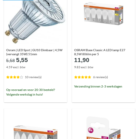
Osram | LED Spot | GU10 Dimbaar | 4,5W
OSRAM Base Classic A LED lamp E27
(vervangt 35W) 51mm
8,5W 806lm per 5
Oorspronkelijke
Huidige
5,55
11,90
5,58
prijs
prijs
4.59 excl. btw
9.83 excl. btw
was:
is:
€5,58.
€5,55.
10 review(s)
6 review(s)
Verzending binnen 2-3 werkdagen
Op vooraad en voor 20:30 besteld?
Volgende werkdag in huis!