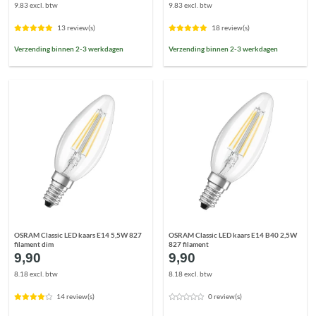
9.83 excl. btw
9.83 excl. btw
13 review(s)
18 review(s)
Verzending binnen 2-3 werkdagen
Verzending binnen 2-3 werkdagen
OSRAM Classic LED kaars E14 5,5W 827
OSRAM Classic LED kaars E14 B40 2,5W
filament dim
827 filament
9,90
9,90
8.18 excl. btw
8.18 excl. btw
14 review(s)
0 review(s)