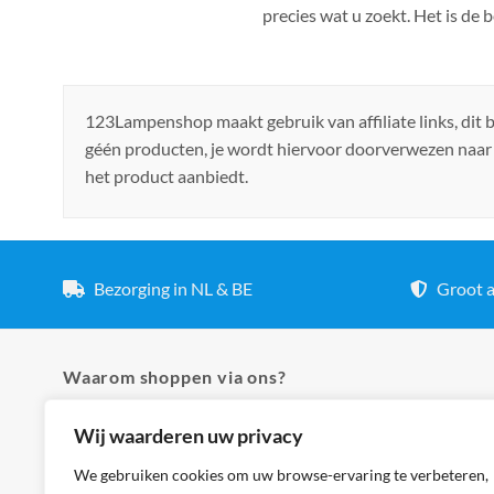
precies wat u zoekt. Het is de
123Lampenshop maakt gebruik van affiliate links, dit
géén producten, je wordt hiervoor doorverwezen naar
het product aanbiedt.
Bezorging in NL & BE
Groot a
Waarom shoppen via ons?
Wij waarderen uw privacy
✓ Hoogste kwaliteit lampen
✓ Meer dan 5.000 producten
We gebruiken cookies om uw browse-ervaring te verbeteren,