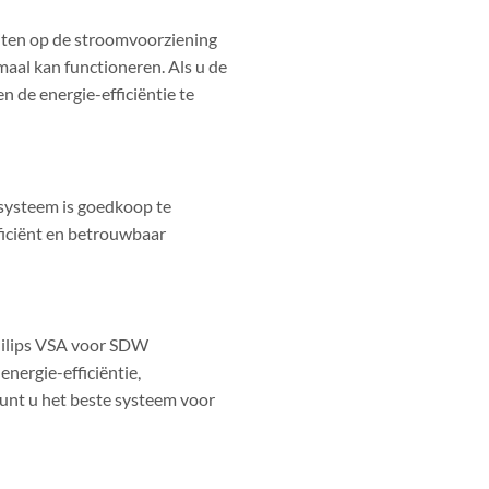
uiten op de stroomvoorziening
maal kan functioneren. Als u de
n de energie-efficiëntie te
 systeem is goedkoop te
fficiënt en betrouwbaar
Philips VSA voor SDW
nergie-efficiëntie,
kunt u het beste systeem voor