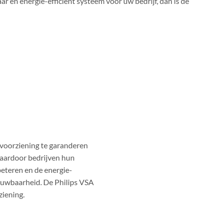
ar en energie-efficiënt systeem voor uw bedrijf, dan is de
voorziening te garanderen
 waardoor bedrijven hun
eteren en de energie-
rouwbaarheid. De Philips VSA
ziening.