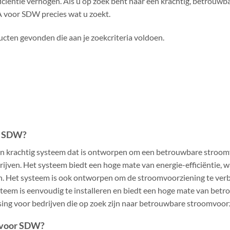
iciëntie verhogen. Als u op zoek bent naar een krachtig, betrouwba
A voor SDW precies wat u zoekt.
cten gevonden die aan je zoekcriteria voldoen.
or SDW?
en krachtig systeem dat is ontworpen om een betrouwbare stroom
drijven. Het systeem biedt een hoge mate van energie-efficiëntie,
. Het systeem is ook ontworpen om de stroomvoorziening te verb
ysteem is eenvoudig te installeren en biedt een hoge mate van bet
sing voor bedrijven die op zoek zijn naar betrouwbare stroomvoor
A voor SDW?