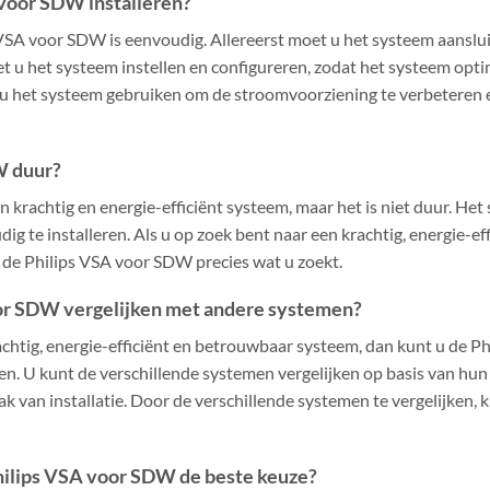
 voor SDW installeren?
s VSA voor SDW is eenvoudig. Allereerst moet u het systeem aansl
et u het systeem instellen en configureren, zodat het systeem opti
nt u het systeem gebruiken om de stroomvoorziening te verbeteren e
W duur?
 krachtig en energie-efficiënt systeem, maar het is niet duur. Het
dig te installeren. Als u op zoek bent naar een krachtig, energie-e
s de Philips VSA voor SDW precies wat u zoekt.
oor SDW vergelijken met andere systemen?
achtig, energie-efficiënt en betrouwbaar systeem, dan kunt u de 
n. U kunt de verschillende systemen vergelijken op basis van hun e
k van installatie. Door de verschillende systemen te vergelijken, 
hilips VSA voor SDW de beste keuze?