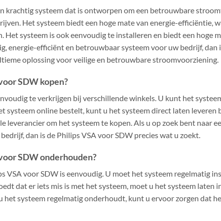
en krachtig systeem dat is ontworpen om een betrouwbare stroom
drijven. Het systeem biedt een hoge mate van energie-efficiëntie,
. Het systeem is ook eenvoudig te installeren en biedt een hoge 
ig, energie-efficiënt en betrouwbaar systeem voor uw bedrijf, dan
 ultieme oplossing voor veilige en betrouwbare stroomvoorziening.
A voor SDW kopen?
voudig te verkrijgen bij verschillende winkels. U kunt het systeem
et systeem online bestelt, kunt u het systeem direct laten leveren b
 leverancier om het systeem te kopen. Als u op zoek bent naar een
edrijf, dan is de Philips VSA voor SDW precies wat u zoekt.
A voor SDW onderhouden?
ps VSA voor SDW is eenvoudig. U moet het systeem regelmatig in
moedt dat er iets mis is met het systeem, moet u het systeem laten
 u het systeem regelmatig onderhoudt, kunt u ervoor zorgen dat he