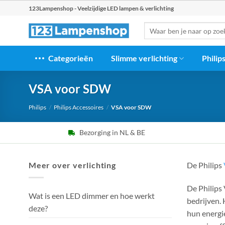
Ga
123Lampenshop - Veelzijdige LED lampen & verlichting
naar
Zoeken
inhoud
naar:
Categorieën
Slimme verlichting
Philip
VSA voor SDW
Philips
/
Philips Accessoires
/
VSA voor SDW
Bezorging in NL & BE
Meer over verlichting
De Philips
De Philips
Wat is een LED dimmer en hoe werkt
bedrijven.
deze?
hun energi