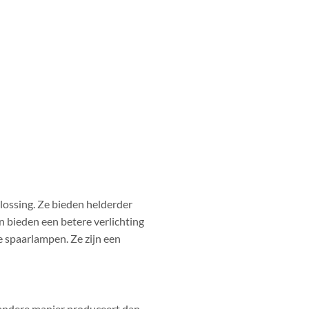
lossing. Ze bieden helderder
n bieden een betere verlichting
e spaarlampen. Ze zijn een
n andere manier produceert dan