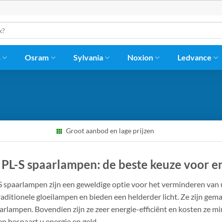
s
Osram
Sylvania
Noxion
Ledvance
Groot aanbod en lage prijzen
s PL-S spaarlampen: de beste keuze voor 
S spaarlampen zijn een geweldige optie voor het verminderen van
raditionele gloeilampen en bieden een helderder licht. Ze zijn ge
arlampen. Bovendien zijn ze zeer energie-efficiënt en kosten ze m
n bespaart u energie en geld.