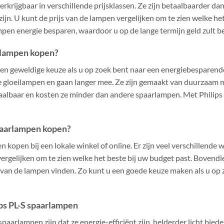
verkrijgbaar in verschillende prijsklassen. Ze zijn betaalbaarder 
ijn. U kunt de prijs van de lampen vergelijken om te zien welke het
pen energie besparen, waardoor u op de lange termijn geld zult b
rlampen kopen?
een geweldige keuze als u op zoek bent naar een energiebesparend
le gloeilampen en gaan langer mee. Ze zijn gemaakt van duurzaam ma
etaalbaar en kosten ze minder dan andere spaarlampen. Met Philip
spaarlampen kopen?
 kopen bij een lokale winkel of online. Er zijn veel verschillende
vergelijken om te zien welke het beste bij uw budget past. Bovendi
van de lampen vinden. Zo kunt u een goede keuze maken als u op z
ips PL-S spaarlampen
paarlampen zijn dat ze energie-efficiënt zijn, helderder licht bie