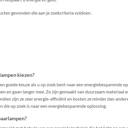
cten gevonden die aan je zoekcriteria voldoen.
rlampen kiezen?
een goede keuze als u op zoek bent naar een energiebesparende op
mpen en gaan langer mee. Ze zijn gemaakt van duurzaam materiaal e
ien zijn ze zeer energie-efficiënt en kosten ze minder dan ander
n die op zoek is naar een energiebesparende oplossing.
spaarlampen?
gemaakt met behulp van een speciale techniek die het licht op ee