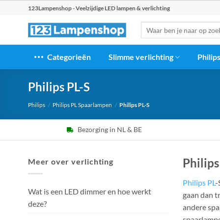
Ga
123Lampenshop - Veelzijdige LED lampen & verlichting
naar
Zoeken
inhoud
naar:
Categorieën
Slimme verlichting
Philip
Philips PL-S
Philips
/
Philips PL Spaarlampen
/
Philips PL-S
Bezorging in NL & BE
Philip
Meer over verlichting
Philips PL
-
Wat is een LED dimmer en hoe werkt
gaan dan t
deze?
andere spa
spaarlampe