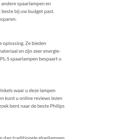
dan andere spaarlampen en
 beste bij uw budget past.
esparen.
e oplossing. Ze bieden
teriaal en zijn zeer energie-
s PL-S spaarlampen bespaart u
 winkels waar u deze lampen
en kunt u online reviews lezen
oek bent naar de beste Philips
den dan traditionele gloeilampen