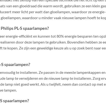
laats van een gloeidraad die warm wordt, gebruiken ze een klein ga
oduceert meer licht per watt dan gloeilampen, waardoor ze energie-
 gloeilampen, waardoor u minder vaak nieuwe lampen hoeft te ko
Philips PL-S spaarlampen?
zeer energie-efficiënt en kunnen tot 80% energie besparen ten opz
ealiseren door deze lampen te gebruiken. Bovendien hebben ze e
t te kopen. Ze zijn een geweldige keuze als u op zoek bent naar 
PL-S spaarlampen?
eenvoudig te installeren. Ze passen in de meeste lampenkappen en
oude lamp te verwijderen en de nieuwe lamp te installeren. Zorg erv
e lamp niet goed werkt. Als u twijfelt, neem dan contact op met ee
uwe lampen.
-S spaarlampen?