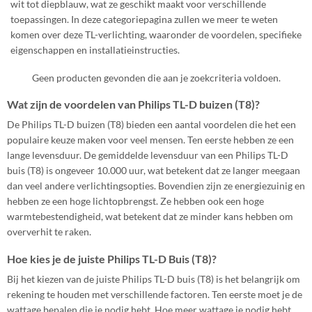
wit tot diepblauw, wat ze geschikt maakt voor verschillende
toepassingen. In deze categoriepagina zullen we meer te weten
komen over deze TL-verlichting, waaronder de voordelen, specifieke
eigenschappen en installatieinstructies.
Geen producten gevonden die aan je zoekcriteria voldoen.
Wat zijn de voordelen van Philips TL-D buizen (T8)?
De Philips TL-D buizen (T8) bieden een aantal voordelen die het een
populaire keuze maken voor veel mensen. Ten eerste hebben ze een
lange levensduur. De gemiddelde levensduur van een Philips TL-D
buis (T8) is ongeveer 10.000 uur, wat betekent dat ze langer meegaan
dan veel andere verlichtingsopties. Bovendien zijn ze energiezuinig en
hebben ze een hoge lichtopbrengst. Ze hebben ook een hoge
warmtebestendigheid, wat betekent dat ze minder kans hebben om
oververhit te raken.
Hoe kies je de juiste Philips TL-D Buis (T8)?
Bij het kiezen van de juiste Philips TL-D buis (T8) is het belangrijk om
rekening te houden met verschillende factoren. Ten eerste moet je de
wattage bepalen die je nodig hebt. Hoe meer wattage je nodig hebt,