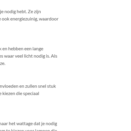
e nodig hebt. Ze zijn
ze ook energiezuinig, waardoor
erk en hebben een lange
 waar veel licht nodig is. Als
ze.
nvloeden en zullen snel stuk
 kiezen die speciaal
naar het wattage dat je nodig
 om te kiezen voor lampen die