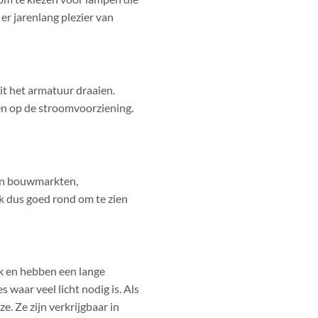
 er jarenlang plezier van
t het armatuur draaien.
en op de stroomvoorziening.
 in bouwmarkten,
jk dus goed rond om te zien
erk en hebben een lange
 waar veel licht nodig is. Als
. Ze zijn verkrijgbaar in