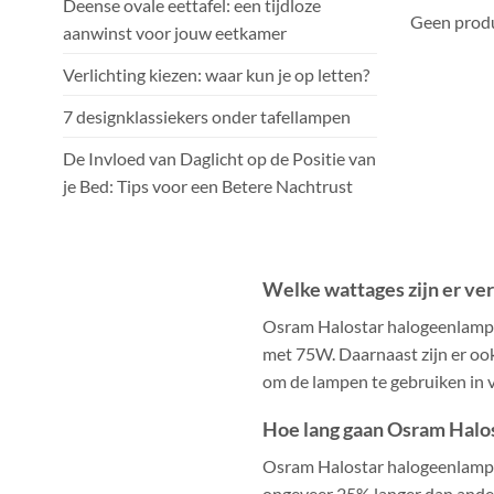
Deense ovale eettafel: een tijdloze
Geen produ
aanwinst voor jouw eetkamer
Verlichting kiezen: waar kun je op letten?
7 designklassiekers onder tafellampen
De Invloed van Daglicht op de Positie van
je Bed: Tips voor een Betere Nachtrust
Welke wattages zijn er ve
Osram Halostar halogeenlampen 
met 75W. Daarnaast zijn er ook
om de lampen te gebruiken in v
Hoe lang gaan Osram Halo
Osram Halostar halogeenlampen
ongeveer 25% langer dan andere