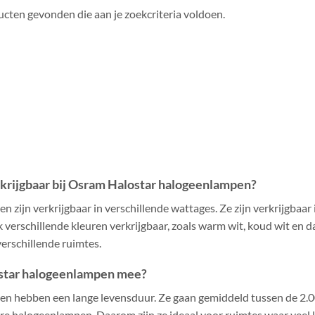
cten gevonden die aan je zoekcriteria voldoen.
rkrijgbaar bij Osram Halostar halogeenlampen?
zijn verkrijgbaar in verschillende wattages. Ze zijn verkrijgbaar
 verschillende kleuren verkrijgbaar, zoals warm wit, koud wit en d
erschillende ruimtes.
star halogeenlampen mee?
 hebben een lange levensduur. Ze gaan gemiddeld tussen de 2.00
 halogeenlampen. Daarom zijn ze ideaal voor ruimtes waar veel lic