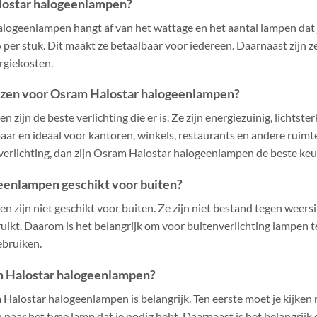
lostar halogeenlampen?
logeenlampen hangt af van het wattage en het aantal lampen dat j
 per stuk. Dit maakt ze betaalbaar voor iedereen. Daarnaast zijn 
ergiekosten.
zen voor Osram Halostar halogeenlampen?
ijn de beste verlichting die er is. Ze zijn energiezuinig, lichtst
aar en ideaal voor kantoren, winkels, restaurants en andere ruimtes
sverlichting, dan zijn Osram Halostar halogeenlampen de beste keu
eenlampen geschikt voor buiten?
zijn niet geschikt voor buiten. Ze zijn niet bestand tegen weersi
uikt. Daarom is het belangrijk om voor buitenverlichting lampen te
ebruiken.
am Halostar halogeenlampen?
 Halostar halogeenlampen is belangrijk. Ten eerste moet je kijken 
n naar het type lamp dat je nodig hebt. Daarnaast is het belangrijk