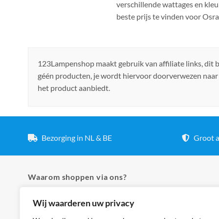
verschillende wattages en kleu
beste prijs te vinden voor Os
123Lampenshop maakt gebruik van affiliate links, dit
géén producten, je wordt hiervoor doorverwezen naar
het product aanbiedt.
Bezorging in NL & BE
Groot a
Waarom shoppen via ons?
Wij waarderen uw privacy
✓ Hoogste kwaliteit lampen