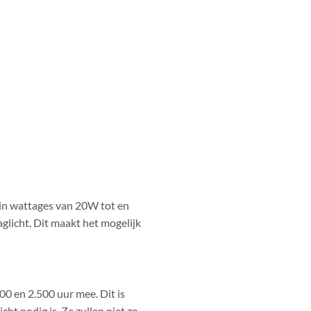
 in wattages van 20W tot en
aglicht. Dit maakt het mogelijk
0 en 2.500 uur mee. Dit is
ht nodig is. Ze zullen niet zo