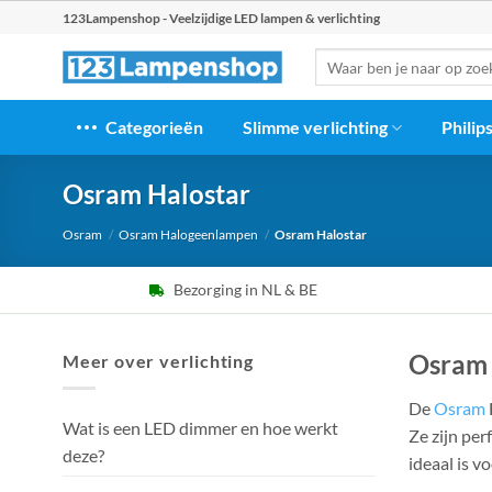
Ga
123Lampenshop - Veelzijdige LED lampen & verlichting
naar
Zoeken
inhoud
naar:
Categorieën
Slimme verlichting
Philip
Osram Halostar
Osram
/
Osram Halogeenlampen
/
Osram Halostar
Bezorging in NL & BE
Osram 
Meer over verlichting
De
Osram
Wat is een LED dimmer en hoe werkt
Ze zijn per
deze?
ideaal is 