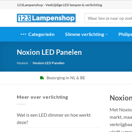
Ga
123Lampenshop - Veelzijdige LED lampen & verlichting
naar
Zoeken
inhoud
naar:
Categorieën
Slimme verlichting
Philip
Noxion LED Panelen
Noxion
/
Noxion LED Panelen
Bezorging in NL & BE
Noxion
Meer over verlichting
Met Noxi
Wat is een LED dimmer en hoe werkt
markt, maa
deze?
verkrijgba
vindt u me