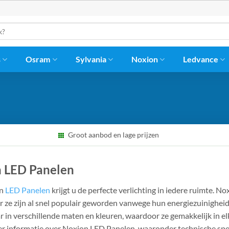
s
Osram
Sylvania
Noxion
Ledvance
Groot aanbod en lage prijzen
 LED Panelen
on
LED Panelen
krijgt u de perfecte verlichting in iedere ruimte. N
r ze zijn al snel populair geworden vanwege hun energiezuinigheid
ar in verschillende maten en kleuren, waardoor ze gemakkelijk in 
er informatie over Noxion LED Panelen, waaronder technische spec