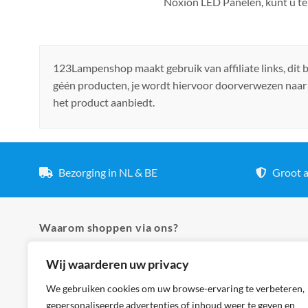
Noxion LED Panelen, kunt u te
123Lampenshop maakt gebruik van affiliate links, dit
géén producten, je wordt hiervoor doorverwezen naar
het product aanbiedt.
Bezorging in NL & BE
Groot a
Waarom shoppen via ons?
Wij waarderen uw privacy
✓ Hoogste kwaliteit lampen
✓ Meer dan 5.000 producten
We gebruiken cookies om uw browse-ervaring te verbeteren,
gepersonaliseerde advertenties of inhoud weer te geven en