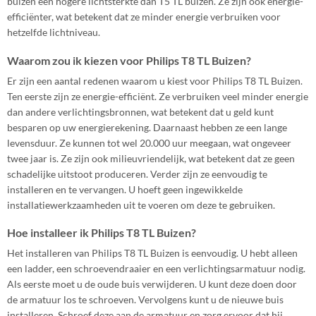
buizen een hogere lichtsterkte dan T5 TL buizen. Ze zijn ook energie-
efficiënter, wat betekent dat ze minder energie verbruiken voor
hetzelfde lichtniveau.
Waarom zou ik kiezen voor Philips T8 TL Buizen?
Er zijn een aantal redenen waarom u kiest voor Philips T8 TL Buizen.
Ten eerste zijn ze energie-efficiënt. Ze verbruiken veel minder energie
dan andere verlichtingsbronnen, wat betekent dat u geld kunt
besparen op uw energierekening. Daarnaast hebben ze een lange
levensduur. Ze kunnen tot wel 20.000 uur meegaan, wat ongeveer
twee jaar is. Ze zijn ook milieuvriendelijk, wat betekent dat ze geen
schadelijke uitstoot produceren. Verder zijn ze eenvoudig te
installeren en te vervangen. U hoeft geen ingewikkelde
installatiewerkzaamheden uit te voeren om deze te gebruiken.
Hoe installeer ik Philips T8 TL Buizen?
Het installeren van Philips T8 TL Buizen is eenvoudig. U hebt alleen
een ladder, een schroevendraaier en een verlichtingsarmatuur nodig.
Als eerste moet u de oude buis verwijderen. U kunt deze doen door
de armatuur los te schroeven. Vervolgens kunt u de nieuwe buis
installeren. Schroef deze aan de armatuur en zorg ervoor dat hij