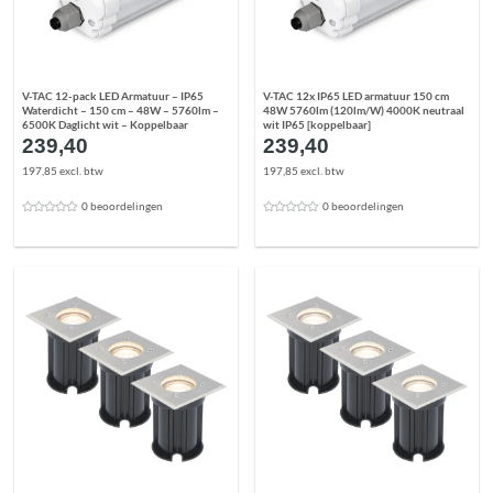
V-TAC 12-pack LED Armatuur – IP65
V-TAC 12x IP65 LED armatuur 150 cm
Waterdicht – 150 cm – 48W – 5760lm –
48W 5760lm (120lm/W) 4000K neutraal
6500K Daglicht wit – Koppelbaar
wit IP65 [koppelbaar]
239,40
239,40
197,85 excl. btw
197,85 excl. btw
0 beoordelingen
0 beoordelingen