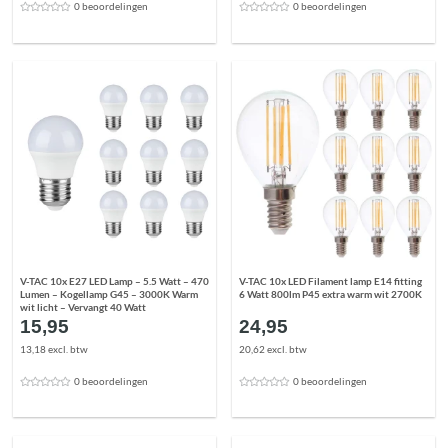
0 beoordelingen
0 beoordelingen
V-TAC 10x E27 LED Lamp – 5.5 Watt – 470
V-TAC 10x LED Filament lamp E14 fitting
Lumen – Kogellamp G45 – 3000K Warm
6 Watt 800lm P45 extra warm wit 2700K
wit licht – Vervangt 40 Watt
15,95
24,95
13,18 excl. btw
20,62 excl. btw
0 beoordelingen
0 beoordelingen