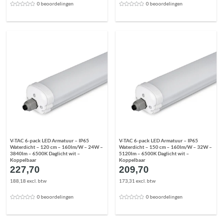
0 beoordelingen
0 beoordelingen
V-TAC 6-pack LED Armatuur – IP65
V-TAC 6-pack LED Armatuur – IP65
Waterdicht – 120 cm – 160lm/W – 24W –
Waterdicht – 150 cm – 160lm/W – 32W –
3840lm – 6500K Daglicht wit –
5120lm – 6500K Daglicht wit –
Koppelbaar
Koppelbaar
227,70
209,70
188,18 excl. btw
173,31 excl. btw
0 beoordelingen
0 beoordelingen