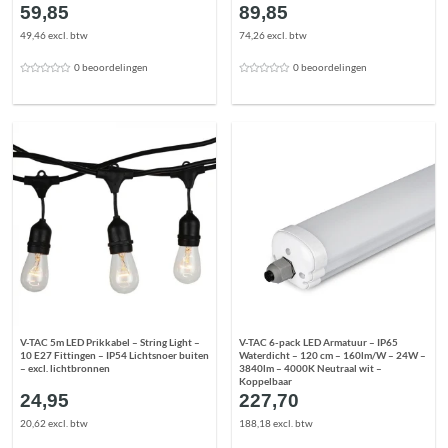
59,85
89,85
49,46 excl. btw
74,26 excl. btw
0 beoordelingen
0 beoordelingen
V-TAC 5m LED Prikkabel – String Light –
V-TAC 6-pack LED Armatuur – IP65
10 E27 Fittingen – IP54 Lichtsnoer buiten
Waterdicht – 120 cm – 160lm/W – 24W –
– excl. lichtbronnen
3840lm – 4000K Neutraal wit –
Koppelbaar
24,95
227,70
20,62 excl. btw
188,18 excl. btw