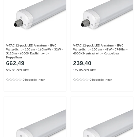
V-TAC 12-pack LED Armatuur – IP65
V-TAC 12-pack LED Armatuur – IP65
Waterdicht – 150 cm – 160lm/W – 32W –
Waterdicht – 150 cm – 48W – 5760lm –
5120lm – 6500K Daglicht wit –
4000K Neutraal wit – Koppelbaar
Koppelbaar
662,49
239,40
547,51 excl. btw
197,85 excl. btw
0 beoordelingen
0 beoordelingen