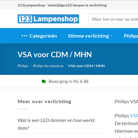
Ga
123Lampenshop - Veelzijdige LED lampen & verlichting
naar
Zoeken
inhoud
naar:
Categorieën
Slimme verlichting
Philip
VSA voor CDM / MHN
Philips
/
Philips Accessoires
/
VSA voor CDM / MHN
Bezorging in NL & BE
Meer over verlichting
Philips VS
Philips
VS
Wat is een LED dimmer en hoe werkt
De technol
deze?
Hiermee wo