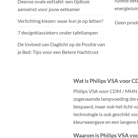
ruimte bet
Deense ovale eettafel: een tijdloze
energiezuin
aanwinst voor jouw eetkamer
Verlichting kiezen: waar kun je op letten?
Geen produ
7 designklassiekers onder tafellampen
De Invloed van Daglicht op de Positie van
je Bed: Tips voor een Betere Nachtrust
Wat is Philips VSA voor
Philips VSA voor CDM / MHN is
zogenaamde lampvoeding die er
bespaard, maar ook het licht v
technologie is ook geschikt vo
kleurweergave en een langere 
Waarom is Philips VSA vo