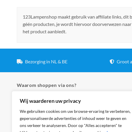
123Lampenshop maakt gebruik van affiliate links, dit
géén producten, je wordt hiervoor doorverwezen naar
het product aanbiedt.
Bezorging in NL & BE
Groot a
Waarom shoppen via ons?
Wij waarderen uw privacy
✓ Hoogste kwaliteit lampen
✓ Meer dan 5.000 producten
We gebruiken cookies om uw browse-ervaring te verbeteren,
gepersonaliseerde advertenties of inhoud weer te geven en
✓ Groot aanbod en lage prijzen
ons verkeer te analyseren. Door op "Alles accepteren" te
✓ Bezorging in NL & BE