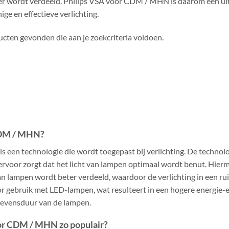
er wordt verdeeld. Philips VSA voor CDM / MHN is daarom een uits
ige en effectieve verlichting.
cten gevonden die aan je zoekcriteria voldoen.
 CDM / MHN?
 een technologie die wordt toegepast bij verlichting. De technol
voor zorgt dat het licht van lampen optimaal wordt benut. Hierm
an lampen wordt beter verdeeld, waardoor de verlichting in een r
or gebruik met LED-lampen, wat resulteert in een hogere energie-ef
levensduur van de lampen.
or CDM / MHN zo populair?