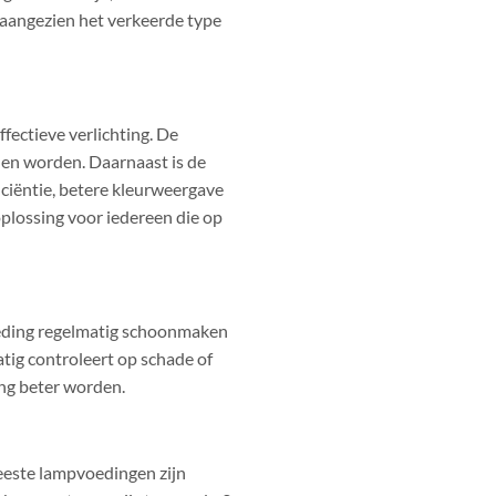
, aangezien het verkeerde type
fectieve verlichting. De
nen worden. Daarnaast is de
iciëntie, betere kleurweergave
plossing voor iedereen die op
eding regelmatig schoonmaken
atig controleert op schade of
ing beter worden.
eeste lampvoedingen zijn