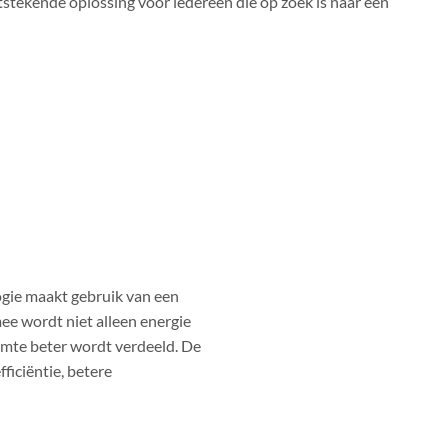
tekende oplossing voor iedereen die op zoek is naar een
ogie maakt gebruik van een
ee wordt niet alleen energie
uimte beter wordt verdeeld. De
ficiëntie, betere