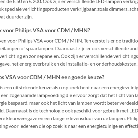
sen de € 50 en € 200. Ook zijn er verschillende LED-lampen verkrij
ook speciale verlichtingsproducten verkrijgbaar, zoals dimmers, sch
at duurder zijn.
ik voor Philips VSA voor CDM / MHN?
even voor Philips VSA voor CDM / MHN. Ten eerste is er de tradition
eilampen of spaarlampen. Daarnaast zijn er ook verschillende and
everlichting en zonnepanelen. Ook zijn er verschillende verlichti
ave, het energieverbruik en de installatie- en onderhoudskosten.
lips VSA voor CDM / MHN een goede keuze?
een uitstekende keuze als u op zoek bent naar een energiezuinige
 een zogenaamde lampvoeding die ervoor zorgt dat het licht van 
gie bespaard, maar ook het licht van lampen wordt beter verdeeld,
d. Daarnaast is de technologie ook geschikt voor gebruik met LED
etere kleurweergave en een langere levensduur van de lampen. Ph
ng voor iedereen die op zoek is naar een energiezuinige en effecti