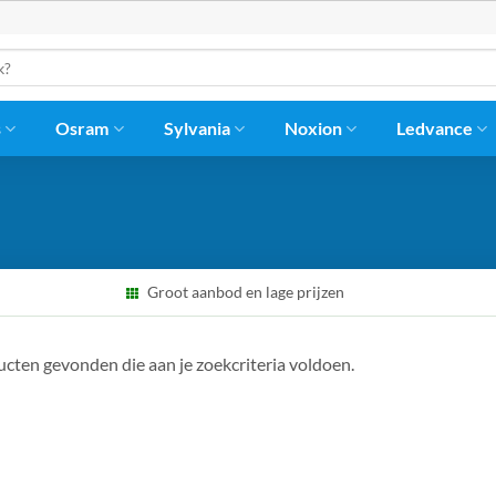
s
Osram
Sylvania
Noxion
Ledvance
Groot aanbod en lage prijzen
cten gevonden die aan je zoekcriteria voldoen.