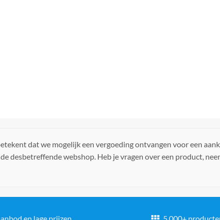
 betekent dat we mogelijk een vergoeding ontvangen voor een aan
 de desbetreffende webshop. Heb je vragen over een product, ne
anbod en lage prijzen
5.000+ producte