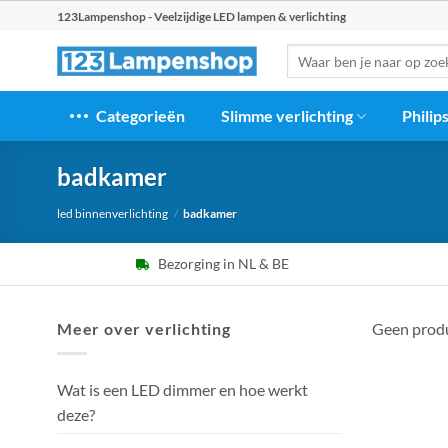
Ga
123Lampenshop - Veelzijdige LED lampen & verlichting
naar
Zoeken
inhoud
naar:
Categorieën
Slimme verlichting
Philip
badkamer
led binnenverlichting
/
badkamer
Bezorging in NL & BE
Meer over verlichting
Geen produ
Wat is een LED dimmer en hoe werkt
deze?