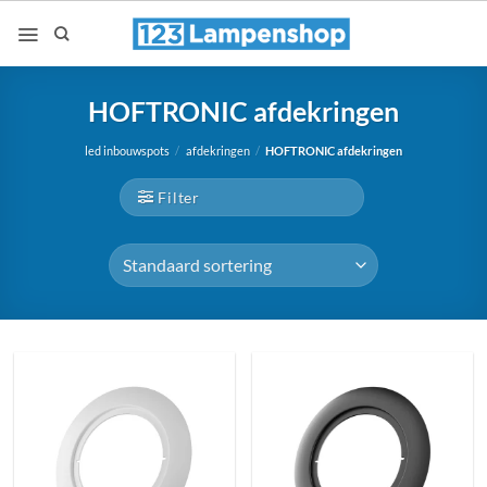
Ga
naar
inhoud
HOFTRONIC afdekringen
led inbouwspots
/
afdekringen
/
HOFTRONIC afdekringen
Filter