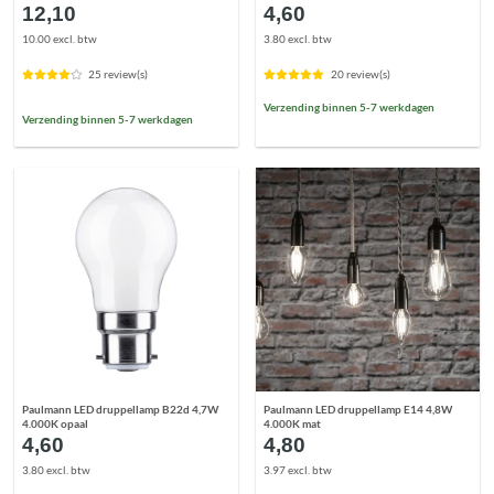
12,10
4,60
10.00 excl. btw
3.80 excl. btw
25 review(s)
20 review(s)
Verzending binnen 5-7 werkdagen
Verzending binnen 5-7 werkdagen
Paulmann LED druppellamp B22d 4,7W
Paulmann LED druppellamp E14 4,8W
4.000K opaal
4.000K mat
4,60
4,80
3.80 excl. btw
3.97 excl. btw