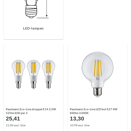
LED-lampen
Paulmann Eco-Line druppel E14 2,5W
Paulmann Eco-Line LED bol E27 4W
525lm 830 per 3
840lm 3.000K
25,41
13,30
21.00 excl. btw
10.99 excl. btw