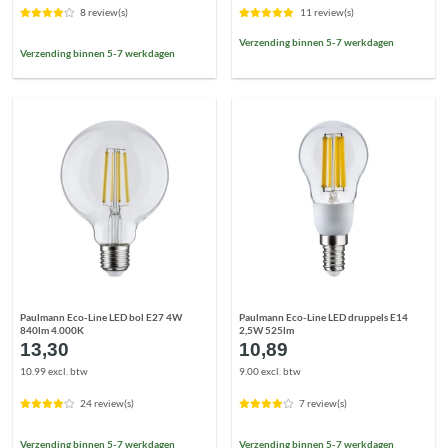
8 review(s)
11 review(s)
Verzending binnen 5-7 werkdagen
Verzending binnen 5-7 werkdagen
Paulmann Eco-Line LED bol E27 4W
Paulmann Eco-Line LED druppels E14
840lm 4.000K
2,5W 525lm
13,30
10,89
10.99 excl. btw
9.00 excl. btw
24 review(s)
7 review(s)
Verzending binnen 5-7 werkdagen
Verzending binnen 5-7 werkdagen