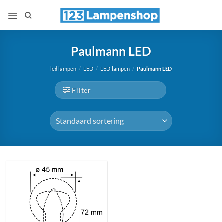
Ga
naar
inhoud
Paulmann LED
led lampen
/
LED
/
LED-lampen
/
Paulmann LED
Filter