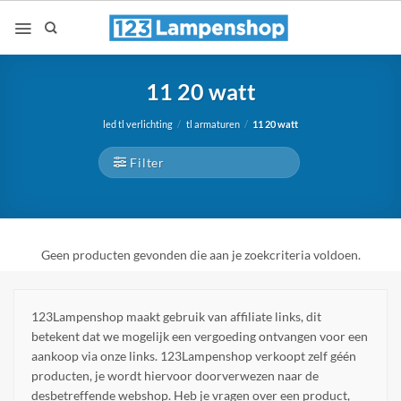
Ga
naar
inhoud
11 20 watt
led tl verlichting
/
tl armaturen
/
11 20 watt
Filter
Geen producten gevonden die aan je zoekcriteria voldoen.
123Lampenshop maakt gebruik van affiliate links, dit
betekent dat we mogelijk een vergoeding ontvangen voor een
aankoop via onze links. 123Lampenshop verkoopt zelf géén
producten, je wordt hiervoor doorverwezen naar de
desbetreffende webshop. Heb je vragen over een product,