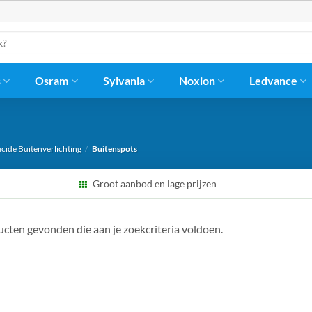
s
Osram
Sylvania
Noxion
Ledvance
cide Buitenverlichting
/
Buitenspots
Groot aanbod en lage prijzen
cten gevonden die aan je zoekcriteria voldoen.