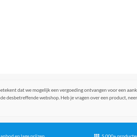
 betekent dat we mogelijk een vergoeding ontvangen voor een aan
 de desbetreffende webshop. Heb je vragen over een product, ne
anbod en lage prijzen
5.000+ producte