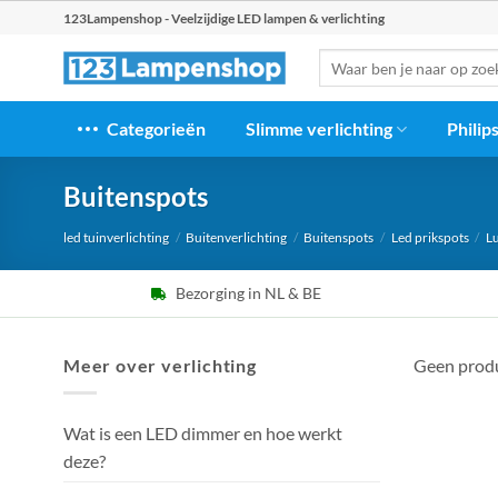
Ga
123Lampenshop - Veelzijdige LED lampen & verlichting
naar
Zoeken
inhoud
naar:
Categorieën
Slimme verlichting
Philip
Buitenspots
led tuinverlichting
/
Buitenverlichting
/
Buitenspots
/
Led prikspots
/
Lu
Bezorging in NL & BE
Meer over verlichting
Geen produ
Wat is een LED dimmer en hoe werkt
deze?