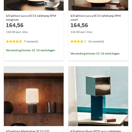
&Tradition Lucca SC51 tafellamp IP44
&Tradition Lucca SC51 tafellamp IP44
mosgroen
zwart
164,56
164,56
136.00 excl. btw
136.00 excl. btw
7 review(s)
16 review(s)
Verzending binnen 12-16 werkdagen
Verzending binnen 12-16 werkdagen
&Tradition Manhattan SC52 LED
&Tradition Pivot ATD7 accu-tafellamp