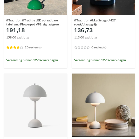
&Tradition &Traditie LED oplaadbare
&Tradition Akku Setago JH27,
tafellamp Flowerpot VP9, signaalgroen
roest/blauwgrijs
191,18
136,73
158.00 excl. btw
113.00 excl. btw
20 review(s)
0 review(s)
Verzending binnen 12-16 werkdagen
Verzending binnen 12-16 werkdagen