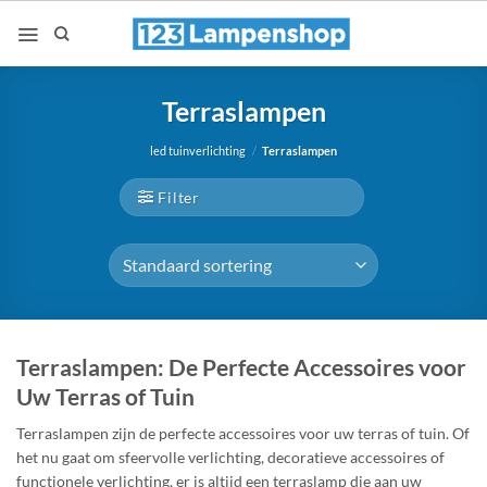
Ga
naar
inhoud
Terraslampen
led tuinverlichting
/
Terraslampen
Filter
Terraslampen: De Perfecte Accessoires voor
Uw Terras of Tuin
Terraslampen zijn de perfecte accessoires voor uw terras of tuin. Of
het nu gaat om sfeervolle verlichting, decoratieve accessoires of
functionele verlichting, er is altijd een terraslamp die aan uw