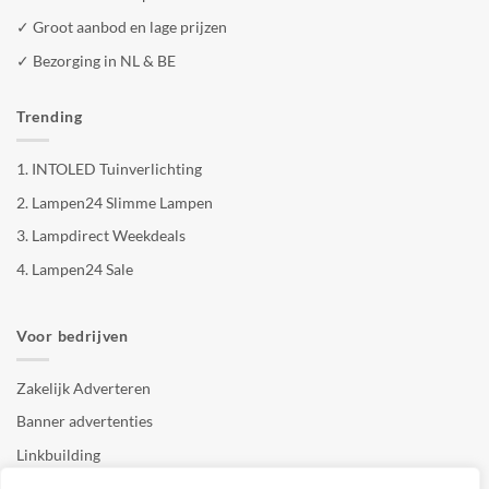
✓ Groot aanbod en lage prijzen
✓ Bezorging in NL & BE
Trending
1.
INTOLED Tuinverlichting
2.
Lampen24 Slimme Lampen
3.
Lampdirect Weekdeals
4.
Lampen24 Sale
Voor bedrijven
Zakelijk Adverteren
Banner advertenties
Linkbuilding
SEO copywriting