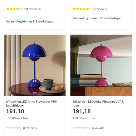
23 review(s)
13 review(s)
Verzending binnen 7-10 werkdagen
Verzending binnen 2-3 werkdagen
&Tradition LED Akku Flowerpot VP9,
&Tradition LED Akku Flowerpot VP9,
kobaltblauw
roze
191,18
191,18
158.00 excl. btw
158.00 excl. btw
0 review(s)
0 review(s)