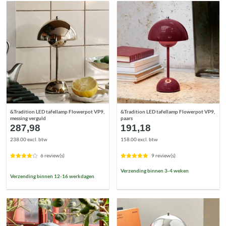
&Tradition LED tafellamp Flowerpot VP9,
&Tradition LED tafellamp Flowerpot VP9,
messing verguld
paars
287,98
191,18
238.00 excl. btw
158.00 excl. btw
6 review(s)
9 review(s)
Verzending binnen 3-4 weken
Verzending binnen 12-16 werkdagen