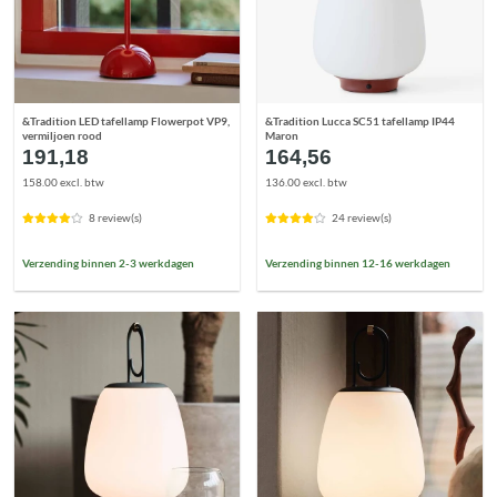
&Tradition LED tafellamp Flowerpot VP9,
&Tradition Lucca SC51 tafellamp IP44
vermiljoen rood
Maron
191,18
164,56
158.00 excl. btw
136.00 excl. btw
8 review(s)
24 review(s)
Verzending binnen 2-3 werkdagen
Verzending binnen 12-16 werkdagen