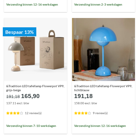
Verzending binnen 12-16 werkdagen
Verzending binnen 2-3 werkdagen
Bespaar 13%
&Tradition LED tafellamp Flowerpot VP9,
&Tradition LED tafellamp Flowerpot VP9,
grijs-beige
lichtblauw
Oorspronkelijke
Huidige
165,90
191,18
191,18
prijs
prijs
137.11 excl. btw
158.00 excl. btw
was:
is:
€191,18.
€165,90.
12 review(s)
9 review(s)
Verzending binnen 7-10 werkdagen
Verzending binnen 12-16 werkdagen