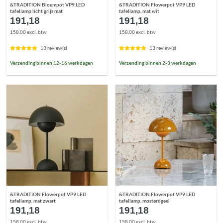
&TRADITION Bloempot VP9 LED
&TRADITION Flowerpot VP9 LED
tafellamp licht grijs mat
tafellamp, mat wit
191,18
191,18
158.00 excl. btw
158.00 excl. btw
13 review(s)
13 review(s)
Verzending binnen 12-16 werkdagen
Verzending binnen 2-3 werkdagen
&TRADITION Flowerpot VP9 LED
&TRADITION Flowerpot VP9 LED
tafellamp, mat zwart
tafellamp, mosterdgeel
191,18
191,18
158.00 excl. btw
158.00 excl. btw