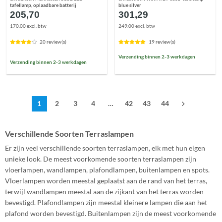
tafellamp, oplaadbare batterij
blue silver
205,70
301,29
170.00 excl. btw
249.00 excl. btw
20 review(s)
19 review(s)
Verzending binnen 2-3 werkdagen
Verzending binnen 2-3 werkdagen
1
2
3
4
…
42
43
44
Verschillende Soorten Terraslampen
Er zijn veel verschillende soorten terraslampen, elk met hun eigen
unieke look. De meest voorkomende soorten terraslampen zijn
vloerlampen, wandlampen, plafondlampen, buitenlampen en spots.
Vloerlampen worden meestal geplaatst aan de rand van het terras,
terwijl wandlampen meestal aan de zijkant van het terras worden
bevestigd. Plafondlampen zijn meestal kleinere lampen die aan het
plafond worden bevestigd. Buitenlampen zijn de meest voorkomende