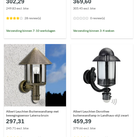
302,29
369,60
249.83 excl. btw
305.45 excl. btw
28 review(s)
0 review(s)
Verzending binnen 7-10 werkdagen
Verzending binnen 3-4 weken
Albert Leuchten Buitenwandlamp met
Albert Leuchten Dorothee
bewegingssensor Laterna bruin
buitenwandlamp in Landhaus-stijl zwart
297,31
459,39
245.71 excl. btw
379.66 excl. btw