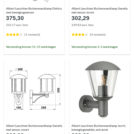
Albert Leuchten Buitenwandlamp Elettra
Albert Leuchten Buitenwandlamp Genefe,
met bewegingssensor
met sensor, bruin
375,30
302,29
310.17 excl. btw
249.83 excl. btw
11 review(s)
14 review(s)
Verzending binnen 11-15 werkdagen
Verzending binnen 2-3 werkdagen
Albert Leuchten Buitenwandlamp Genefe,
Albert Leuchten Buitenwandlamp Jorrit,
met sensor, zwart
bewegingsmelder, antraciet