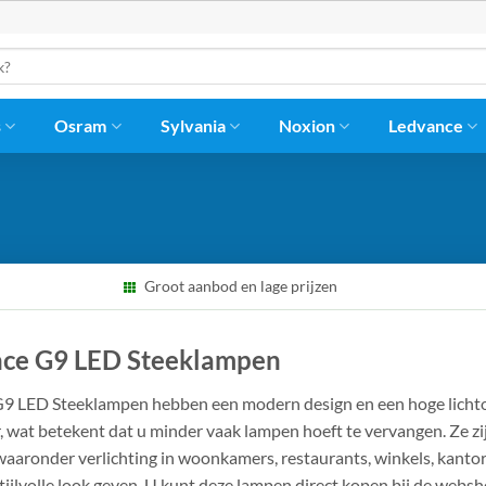
s
Osram
Sylvania
Noxion
Ledvance
Groot aanbod en lage prijzen
ce G9 LED Steeklampen
9 LED Steeklampen hebben een modern design en een hoge licht
, wat betekent dat u minder vaak lampen hoeft te vervangen. Ze z
waaronder verlichting in woonkamers, restaurants, winkels, kant
tijlvolle look geven. U kunt deze lampen direct kopen bij de webs