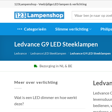
Ga
123Lampenshop - Veelzijdige LED lampen & verlichting
naar
Zoeken
inhoud
naar:
Categorieën
Slimme verlichting
Philip
Ledvance G9 LED Steeklampen
Ledvance
/
Ledvance LED Steeklampen
/
Ledvance G9 LED Steeklampen
Bezorging in NL & BE
Ledvan
Meer over verlichting
Ledvance G
Wat is een LED dimmer en hoe werkt
levensduur
deze?
bedienen, 
moderne, s