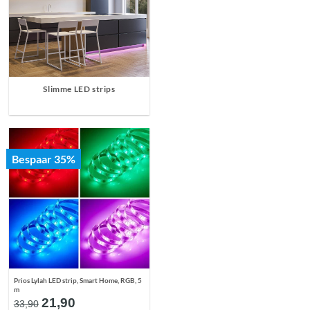
Slimme LED strips
Bespaar 35%
Prios Lylah LED strip, Smart Home, RGB, 5
m
Oorspronkelijke
Huidige
21,90
33,90