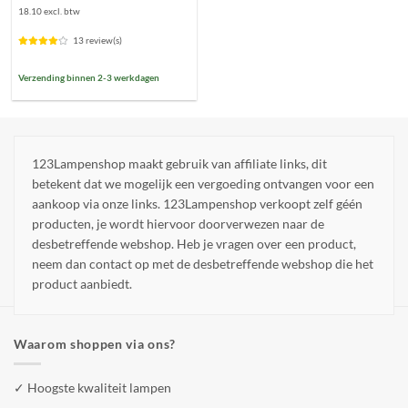
prijs
prijs
18.10 excl. btw
was:
is:
€33,90.
€21,90.
13 review(s)
Verzending binnen 2-3 werkdagen
123Lampenshop maakt gebruik van affiliate links, dit
betekent dat we mogelijk een vergoeding ontvangen voor een
aankoop via onze links. 123Lampenshop verkoopt zelf géén
producten, je wordt hiervoor doorverwezen naar de
desbetreffende webshop. Heb je vragen over een product,
neem dan contact op met de desbetreffende webshop die het
product aanbiedt.
Waarom shoppen via ons?
✓ Hoogste kwaliteit lampen