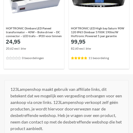
HOFTRONIC Dimbare LED Paneel
HOFTRONIC LED High bay Saturn 90W
transformator – 40W – Boke driver – DC
120 IP65 Dimbaar 5700K 190lm/W
connector – LED trafo – IP20 voor binnen
Hoftronic Powered 5 jaar garantie
24,95
99,95
20,62 excl. btw
82,60 excl. btw
0 beoordelingen
11 beoordeling
123Lampenshop maakt gebruik van affiliate links, dit
betekent dat we mogelijk een vergoeding ontvangen voor een
aankoop via onze links. 123Lampenshop verkoopt zelf géén
producten, je wordt hiervoor doorverwezen naar de
desbetreffende webshop. Heb je vragen over een product,
neem dan contact op met de desbetreffende webshop die het
product aanbiedt.