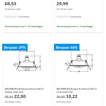
68,53
29,99
56.64 excl. btw
24.79 excl. btw
0 review(s)
0 review(s)
Verzending binnen 7-10 werkdagen
Verzending binnen 2-3 werkdagen
Bespaar 39%
Bespaar 66%
BRUMBERG Breena S inbouw GX5.3
BRUMBERG Breena-R inbouw GX5.3
hoekig zwart mat
rond zwart mat
Oorspronkelijke
Huidige
Oorspronkelijke
Huidige
22,00
10,22
35,81
30,00
prijs
prijs
prijs
prijs
18.18 excl. btw
8.45 excl. btw
was:
is:
was:
is: