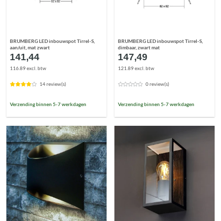
BRUMBERG LED inbouwspot Tirrel-S,
BRUMBERG LED inbouwspot Tirrel-S,
aan/uit, mat zwart
dimbaar, zwart mat
141,44
147,49
116.89 excl. btw
121.89 excl. btw
14 review(s)
0 review(s)
Verzending binnen 5-7 werkdagen
Verzending binnen 5-7 werkdagen