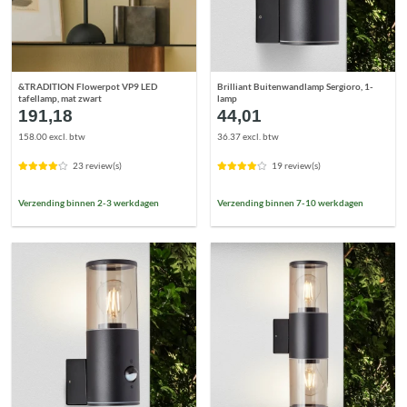
&TRADITION Flowerpot VP9 LED
Brilliant Buitenwandlamp Sergioro, 1-
tafellamp, mat zwart
lamp
191,18
44,01
158.00 excl. btw
36.37 excl. btw
23 review(s)
19 review(s)
Verzending binnen 2-3 werkdagen
Verzending binnen 7-10 werkdagen