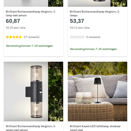
Brilliant Buitenwandlamp Sergioro, 1-
Brilliant Buitenwandlamp Sergioro, 2-
lamp met sensor
lamps
60,87
53,37
50.31 excl. btw
44.11 excl. btw
27 review(s)
0 review(s)
Verzending binnen 7-10 werkdagen
Verzending binnen 7-10 werkdagen
Brilliant Buitenwandlamp Sergioro, 2-
Brilliant Kaami LED tafellamp, dimbaar
lamps met sensor
zwart mat