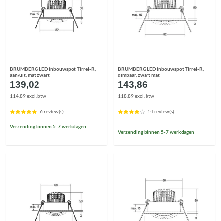
BRUMBERG LED inbouwspot Tirrel-R,
BRUMBERG LED inbouwspot Tirrel-R,
aan/uit, mat zwart
dimbaar, zwart mat
139,02
143,86
114.89 excl. btw
118.89 excl. btw
6 review(s)
14 review(s)
Verzending binnen 5-7 werkdagen
Verzending binnen 5-7 werkdagen