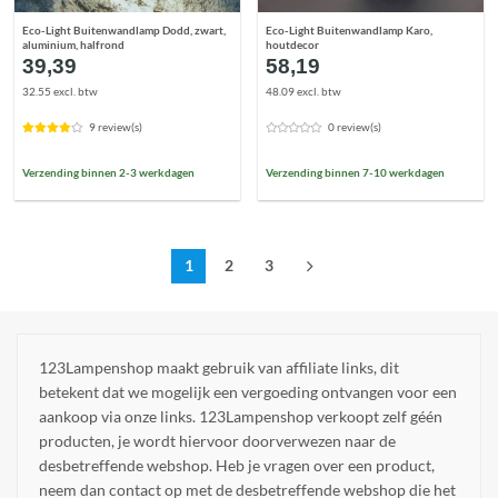
Eco-Light Buitenwandlamp Dodd, zwart,
Eco-Light Buitenwandlamp Karo,
aluminium, halfrond
houtdecor
39,39
58,19
32.55 excl. btw
48.09 excl. btw
9 review(s)
0 review(s)
Verzending binnen 2-3 werkdagen
Verzending binnen 7-10 werkdagen
1
2
3
123Lampenshop maakt gebruik van affiliate links, dit
betekent dat we mogelijk een vergoeding ontvangen voor een
aankoop via onze links. 123Lampenshop verkoopt zelf géén
producten, je wordt hiervoor doorverwezen naar de
desbetreffende webshop. Heb je vragen over een product,
neem dan contact op met de desbetreffende webshop die het