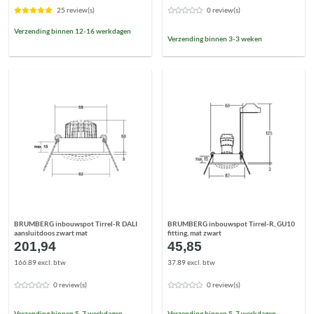
€35,81.
€22,00.
€30,00.
€10,22.
25 review(s)
0 review(s)
Verzending binnen 12-16 werkdagen
Verzending binnen 3-3 weken
BRUMBERG inbouwspot Tirrel-R DALI
BRUMBERG inbouwspot Tirrel-R, GU10
aansluitdoos zwart mat
fitting, mat zwart
201,94
45,85
166.89 excl. btw
37.89 excl. btw
0 review(s)
0 review(s)
Verzending binnen 5-7 werkdagen
Verzending binnen 5-7 werkdagen