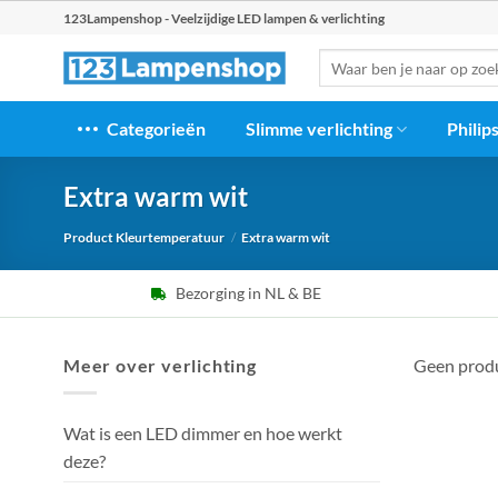
Ga
123Lampenshop - Veelzijdige LED lampen & verlichting
naar
Zoeken
inhoud
naar:
Categorieën
Slimme verlichting
Philip
Extra warm wit
Product Kleurtemperatuur
/
Extra warm wit
Bezorging in NL & BE
Meer over verlichting
Geen produ
Wat is een LED dimmer en hoe werkt
deze?