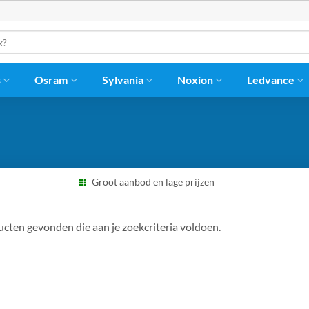
s
Osram
Sylvania
Noxion
Ledvance
Groot aanbod en lage prijzen
cten gevonden die aan je zoekcriteria voldoen.