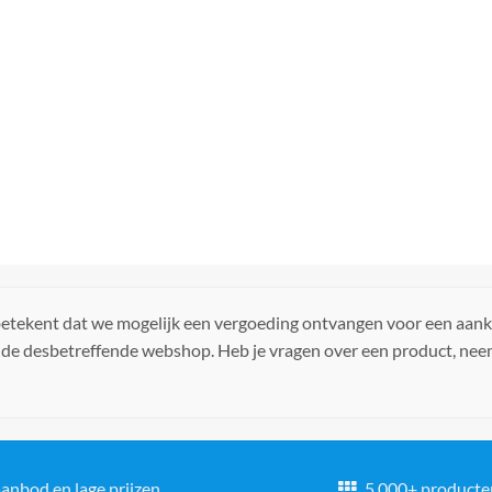
 betekent dat we mogelijk een vergoeding ontvangen voor een aan
 de desbetreffende webshop. Heb je vragen over een product, ne
anbod en lage prijzen
5.000+ producte