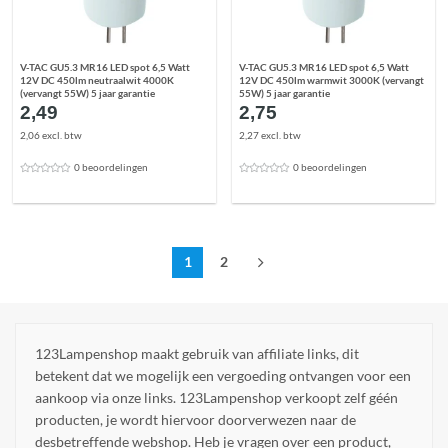
V-TAC GU5.3 MR16 LED spot 6,5 Watt
V-TAC GU5.3 MR16 LED spot 6,5 Watt
12V DC 450lm neutraalwit 4000K
12V DC 450lm warmwit 3000K (vervangt
(vervangt 55W) 5 jaar garantie
55W) 5 jaar garantie
2,49
2,75
2,06 excl. btw
2,27 excl. btw
0 beoordelingen
0 beoordelingen
1
2
123Lampenshop maakt gebruik van affiliate links, dit
betekent dat we mogelijk een vergoeding ontvangen voor een
aankoop via onze links. 123Lampenshop verkoopt zelf géén
producten, je wordt hiervoor doorverwezen naar de
desbetreffende webshop. Heb je vragen over een product,