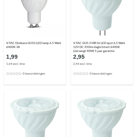
V-TAC Dimbare GU10 LED lamp 6.5 Watt
V-TAC GU5.3 MR16 LED spot 6,5 Watt
6400K 38
12V DC 450lm daglichtwit 6400K
(vervangt 40W) 5 jaar garantie
1,99
2,95
1,64 excl. btw
2,44 excl. btw
0 beoordelingen
0 beoordelingen