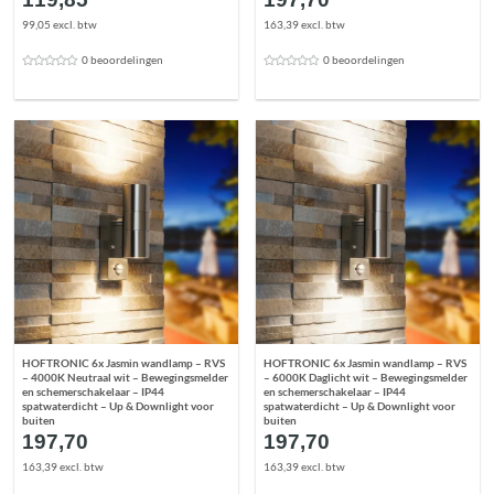
99,05 excl. btw
163,39 excl. btw
0 beoordelingen
0 beoordelingen
HOFTRONIC 6x Jasmin wandlamp – RVS
HOFTRONIC 6x Jasmin wandlamp – RVS
– 4000K Neutraal wit – Bewegingsmelder
– 6000K Daglicht wit – Bewegingsmelder
en schemerschakelaar – IP44
en schemerschakelaar – IP44
spatwaterdicht – Up & Downlight voor
spatwaterdicht – Up & Downlight voor
buiten
buiten
197,70
197,70
163,39 excl. btw
163,39 excl. btw