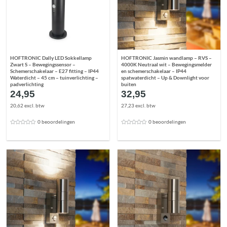
HOFTRONIC Dally LED Sokkellamp
HOFTRONIC Jasmin wandlamp – RVS –
Zwart S – Bewegingssensor –
4000K Neutraal wit – Bewegingsmelder
Schemerschakelaar – E27 fitting – IP44
en schemerschakelaar – IP44
Waterdicht – 45 cm – tuinverlichting –
spatwaterdicht – Up & Downlight voor
padverlichting
buiten
24,95
32,95
20,62 excl. btw
27,23 excl. btw
0 beoordelingen
0 beoordelingen