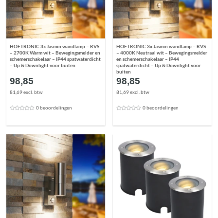
HOFTRONIC 3x Jasmin wandlamp – RVS
HOFTRONIC 3x Jasmin wandlamp – RVS
– 2700K Warm wit – Bewegingsmelder en
– 4000K Neutraal wit – Bewegingsmelder
schemerschakelaar – IP44 spatwaterdicht
en schemerschakelaar – IP44
– Up & Downlight voor buiten
spatwaterdicht – Up & Downlight voor
buiten
98,85
98,85
81,69 excl. btw
81,69 excl. btw
0 beoordelingen
0 beoordelingen