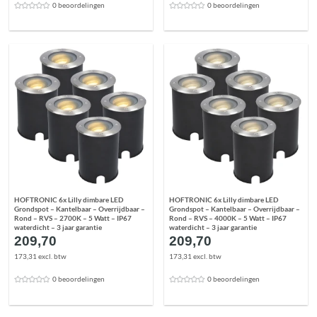
0 beoordelingen
0 beoordelingen
HOFTRONIC 6x Lilly dimbare LED
HOFTRONIC 6x Lilly dimbare LED
Grondspot – Kantelbaar – Overrijdbaar –
Grondspot – Kantelbaar – Overrijdbaar –
Rond – RVS – 2700K – 5 Watt – IP67
Rond – RVS – 4000K – 5 Watt – IP67
waterdicht – 3 jaar garantie
waterdicht – 3 jaar garantie
209,70
209,70
173,31 excl. btw
173,31 excl. btw
0 beoordelingen
0 beoordelingen