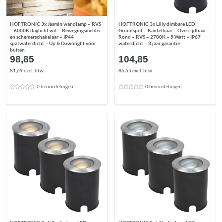
HOFTRONIC 3x Jasmin wandlamp – RVS
HOFTRONIC 3x Lilly dimbare LED
– 6000K daglicht wit – Bewegingsmelder
Grondspot – Kantelbaar – Overrijdbaar –
en schemerschakelaar – IP44
Rond – RVS – 2700K – 5 Watt – IP67
spatwaterdicht – Up & Downlight voor
waterdicht – 3 jaar garantie
buiten
98,85
104,85
81,69 excl. btw
86,65 excl. btw
0 beoordelingen
0 beoordelingen