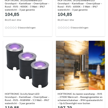
HOFTRONIC 3x Lilly dimbare LED
HOFTRONIC 3x Lilly dimbare LED
Grondspot – Kantelbaar – Overrijdbaar –
Grondspot – Kantelbaar – Overrijdbaar –
Rond – RVS – 4000K – 5 Watt – IP67
Rond – RVS – 6000K – 5 Watt – IP67
waterdicht – 3 jaar garantie
waterdicht – 3 jaar garantie
104,85
104,85
86,65 excl. btw
86,65 excl. btw
0 beoordelingen
0 beoordelingen
HOFTRONIC 3x Lilly Smart LED
HOFTRONIC 6x Jasmin wandlamp – RVS
Grondspot – Kantelbaar – Overrijdbaar –
– 2700K Warm wit – Bewegingsmelder en
Rond – RVS – RGBWW – 5.5 Watt – IP67
schemerschakelaar – IP44 spatwaterdicht
waterdicht – 3 jaar garantie
– Up & Downlight voor buiten
119,85
197,70