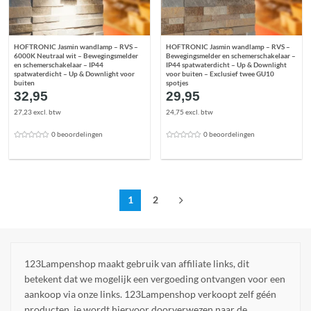
HOFTRONIC Jasmin wandlamp – RVS –
HOFTRONIC Jasmin wandlamp – RVS –
6000K Neutraal wit – Bewegingsmelder
Bewegingsmelder en schemerschakelaar –
en schemerschakelaar – IP44
IP44 spatwaterdicht – Up & Downlight
spatwaterdicht – Up & Downlight voor
voor buiten – Exclusief twee GU10
buiten
spotjes
32,95
29,95
27,23 excl. btw
24,75 excl. btw
0 beoordelingen
0 beoordelingen
1
2
123Lampenshop maakt gebruik van affiliate links, dit
betekent dat we mogelijk een vergoeding ontvangen voor een
aankoop via onze links. 123Lampenshop verkoopt zelf géén
producten, je wordt hiervoor doorverwezen naar de