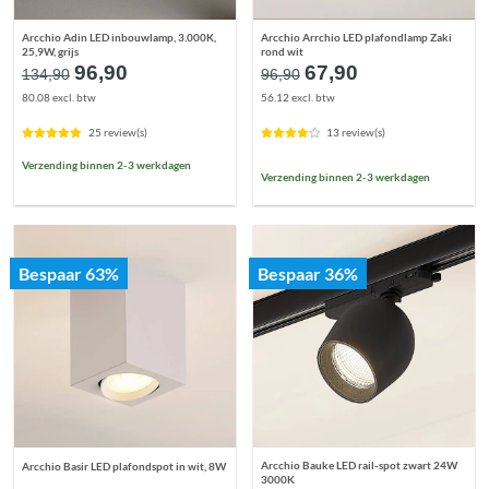
Arcchio Adin LED inbouwlamp, 3.000K,
Arcchio Arrchio LED plafondlamp Zaki
25,9W, grijs
rond wit
Oorspronkelijke
Huidige
Oorspronkelijke
Huidige
96,90
67,90
134,90
96,90
prijs
prijs
prijs
prijs
80.08 excl. btw
56.12 excl. btw
was:
is:
was:
is:
€134,90.
€96,90.
€96,90.
€67,90.
25 review(s)
13 review(s)
Verzending binnen 2-3 werkdagen
Verzending binnen 2-3 werkdagen
Bespaar 63%
Bespaar 36%
Arcchio Bauke LED rail-spot zwart 24W
Arcchio Basir LED plafondspot in wit, 8W
3000K