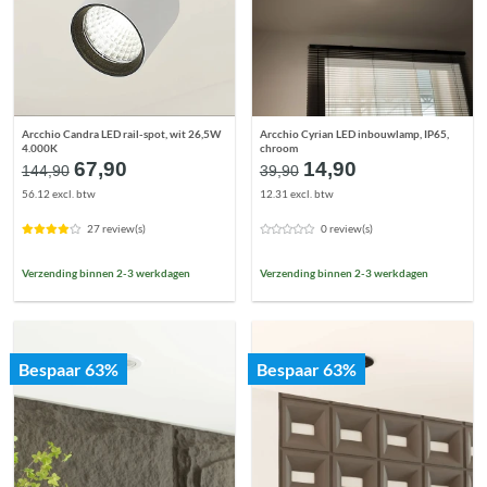
Arcchio Candra LED rail-spot, wit 26,5W
Arcchio Cyrian LED inbouwlamp, IP65,
4.000K
chroom
Oorspronkelijke
Huidige
Oorspronkelijke
Huidige
67,90
14,90
144,90
39,90
prijs
prijs
prijs
prijs
56.12 excl. btw
12.31 excl. btw
was:
is:
was:
is:
€144,90.
€67,90.
€39,90.
€14,90.
27 review(s)
0 review(s)
Verzending binnen 2-3 werkdagen
Verzending binnen 2-3 werkdagen
Bespaar 63%
Bespaar 63%