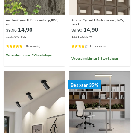
Arcchio Cyrian LED inbouwlamp, IP65,
Arcchio Cyrian LED inbouwlamp, IP65,
wit
zwart
Oorspronkelijke
Huidige
Oorspronkelijke
Huidige
14,90
14,90
39,90
39,90
prijs
prijs
prijs
prijs
12.31 excl. btw
12.31 excl. btw
was:
is:
was:
is:
€39,90.
€14,90.
€39,90.
€14,90.
18 review(s)
11 review(s)
Verzending binnen 2-3 werkdagen
Verzending binnen 2-3 werkdagen
Bespaar 35%