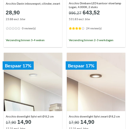
Arcchio Dimbare LED kantoor vloerlamp
Arcchio Davin inbouwspot, cilinder, zwart
Logan, 4.000K, 2 stuks
Oorspronkelijke
Huidige
28,90
643,52
996,27
prijs
prijs
23.88 excl. btw
531.83 excl. btw
was:
is:
€996,27.
€643,52.
0 review(s)
24 review(s)
Verzending binnen 3-4 weken
Verzending binnen 2-3 werkdagen
Bespaar 17%
Bespaar 17%
Arcchio downlight Sylvi wit Ø 8,2 cm
Arcchio downlight Sylvi zwart Ø 8,2 cm
Oorspronkelijke
Huidige
Oorspronkelijke
Huidige
14,90
14,90
17,90
17,90
prijs
prijs
prijs
prijs
12.31 excl. btw
12.31 excl. btw