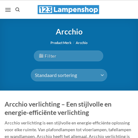
Ga
naar
inhoud
Arcchio
Product Merk
/
Arcchio
Filter
Arcchio verlichting – Een stijlvolle en
energie-efficiënte verlichting
Arcchio verlichting is een stijlvolle en energie-efficiënte oplossing
voor elke ruimte. Van plafondlampen tot vloerlampen, tafellampen
en wandlampen, Arcchio heeft het allemaal. Arcchio verlichting is