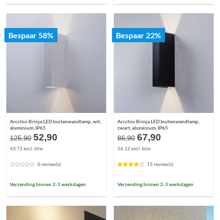
Bespaar 58%
Bespaar 22%
Arcchio Brinja LED buitenwandlamp, wit,
Arcchio Brinja LED buitenwandlamp,
aluminium, IP65
zwart, aluminium, IP65
Oorspronkelijke
Huidige
Oorspronkelijke
Huidige
52,90
67,90
125,90
86,90
prijs
prijs
prijs
prijs
43.72 excl. btw
56.12 excl. btw
was:
is:
was:
is:
€125,90.
€52,90.
€86,90.
€67,90.
0 review(s)
15 review(s)
Verzending binnen 2-3 werkdagen
Verzending binnen 2-3 werkdagen