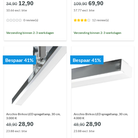
Oorspronkelijke
Huidige
Oorspronkelijke
Huidige
12,90
69,90
34,90
109,90
prijs
prijs
prijs
prijs
10.66 excl. btw
57.77 excl. btw
was:
is:
was:
is:
€34,90.
€12,90.
€109,90.
€69,90.
0 review(s)
12 review(s)
Verzending binnen 2-3 werkdagen
Verzending binnen 2-3 werkdagen
Bespaar 41%
Bespaar 41%
Arcchio Birkos LED spiegellamp, 30 cm,
Arcchio Birkos LED spiegellamp, 30 cm,
3.000 K
4.000 K
Oorspronkelijke
Huidige
Oorspronkelijke
Huidige
28,90
28,90
48,90
48,90
prijs
prijs
prijs
prijs
23.88 excl. btw
23.88 excl. btw
was:
is:
was:
is: