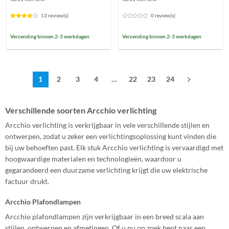
was:
is:
was:
is:
€17,90.
€14,90.
€17,90.
€14,90.
13 review(s)
0 review(s)
Verzending binnen 2-3 werkdagen
Verzending binnen 2-3 werkdagen
1
2
3
4
…
22
23
24
Verschillende soorten Arcchio verlichting
Arcchio verlichting is verkrijgbaar in vele verschillende stijlen en
ontwerpen, zodat u zeker een verlichtingsoplossing kunt vinden die
bij uw behoeften past. Elk stuk Arcchio verlichting is vervaardigd met
hoogwaardige materialen en technologieën, waardoor u
gegarandeerd een duurzame verlichting krijgt die uw elektrische
factuur drukt.
Arcchio Plafondlampen
Arcchio plafondlampen zijn verkrijgbaar in een breed scala aan
stijlen, ontwerpen en afmetingen. Of u nu op zoek bent naar een