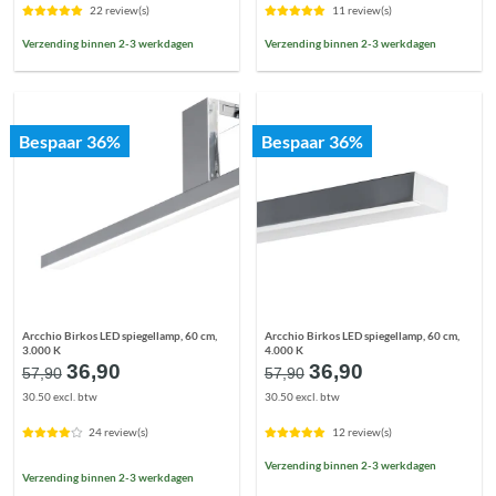
€48,90.
€28,90.
€48,90.
€28,90.
22 review(s)
11 review(s)
Verzending binnen 2-3 werkdagen
Verzending binnen 2-3 werkdagen
Bespaar 36%
Bespaar 36%
Arcchio Birkos LED spiegellamp, 60 cm,
Arcchio Birkos LED spiegellamp, 60 cm,
3.000 K
4.000 K
Oorspronkelijke
Huidige
Oorspronkelijke
Huidige
36,90
36,90
57,90
57,90
prijs
prijs
prijs
prijs
30.50 excl. btw
30.50 excl. btw
was:
is:
was:
is:
€57,90.
€36,90.
€57,90.
€36,90.
24 review(s)
12 review(s)
Verzending binnen 2-3 werkdagen
Verzending binnen 2-3 werkdagen