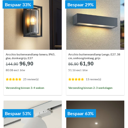
Bespaar 33%
Bespaar 29%
Arcchio buitenwandlamp Ismera, IP65,
Arcchio buitenwandlamp Lengo, E27, 38
glas, donkergrijs, E27
cm, omhoog/omlaag, grijs
Oorspronkelijke
Huidige
Oorspronkelijke
Huidige
96,90
61,90
144,90
86,90
prijs
prijs
prijs
prijs
80.08 excl. btw
51.16 excl. btw
was:
is:
was:
is:
€144,90.
€96,90.
€86,90.
€61,90.
25 review(s)
13 review(s)
Verzending binnen 3-4 weken
Verzending binnen 2-3 werkdagen
Bespaar 53%
Bespaar 63%