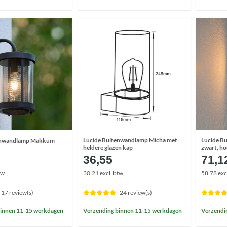
Lucide Buitenwandlamp Micha met
Lucide Bu
enwandlamp Makkum
heldere glazen kap
zwart, h
36,55
71,1
tw
30.21 excl. btw
58.78 exc
17 review(s)
24 review(s)
binnen 11-15 werkdagen
Verzending binnen 11-15 werkdagen
Verzendi