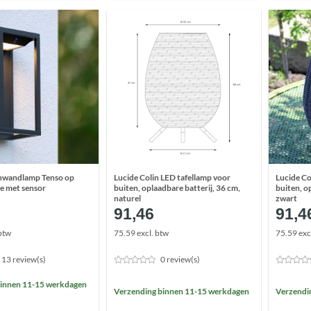
enwandlamp Tenso op
Lucide Colin LED tafellamp voor
Lucide Co
e met sensor
buiten, oplaadbare batterij, 36 cm,
buiten, o
naturel
zwart
0
91,46
91,4
btw
75.59 excl. btw
75.59 exc
13 review(s)
0 review(s)
binnen 11-15 werkdagen
Verzending binnen 11-15 werkdagen
Verzendi