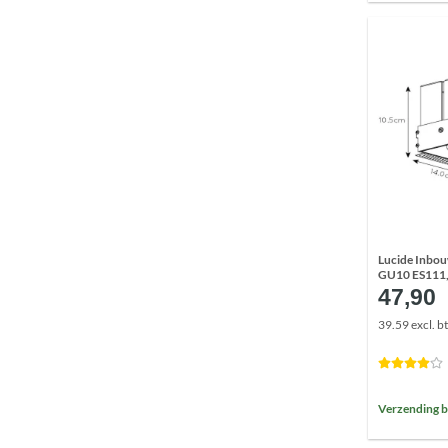
Lucide Inbou
GU10 ES111,
47,90
39.59 excl. b
Verzending b