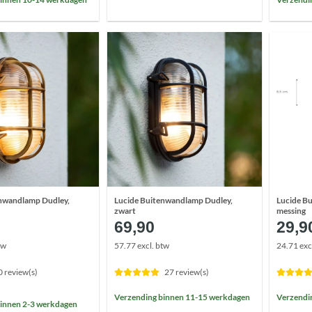
enwandlamp Dudley,
Lucide Buitenwandlamp Dudley,
Lucide B
zwart
messing
69,90
29,9
tw
57.77 excl. btw
24.71 exc
0 review(s)
27 review(s)
Verzending binnen 11-15 werkdagen
Verzendi
innen 2-3 werkdagen