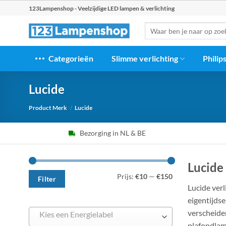
Ga
123Lampenshop - Veelzijdige LED lampen & verlichting
naar
Zoeken
inhoud
naar:
Categorieën
Slimme verlichting
Philip
Lucide
Product Merk
/
Lucide
Bezorging in NL & BE
Lucide 
Min.
Max.
Prijs:
€10
—
€150
prijs
prijs
Filter
Lucide verl
eigentijdse
verscheiden
Kies een Energielabel
plafondlam