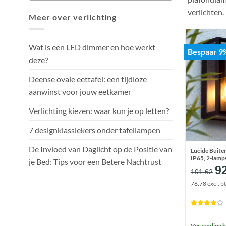
verlichten.
Meer over verlichting
Wat is een LED dimmer en hoe werkt
Bespaar 9
deze?
Deense ovale eettafel: een tijdloze
aanwinst voor jouw eetkamer
Verlichting kiezen: waar kun je op letten?
7 designklassiekers onder tafellampen
De Invloed van Daglicht op de Positie van
Lucide Buite
IP65, 2-lamp
je Bed: Tips voor een Betere Nachtrust
Oo
9
101,62
pr
76.78 excl. b
wa
€1
Verzending 