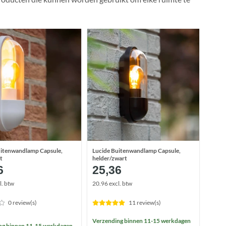
uitenwandlamp Capsule,
Lucide Buitenwandlamp Capsule,
t
helder/zwart
6
25,36
l. btw
20.96 excl. btw
0 review(s)
11 review(s)
Verzending binnen 11-15 werkdagen
ng binnen 11-15 werkdagen