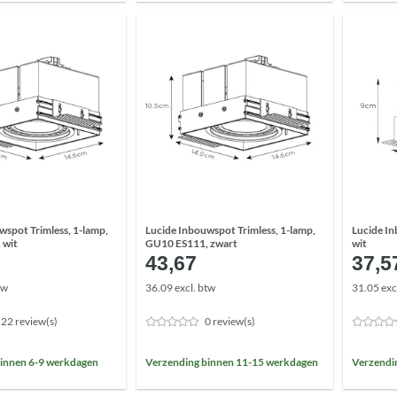
wspot Trimless, 1-lamp,
Lucide Inbouwspot Trimless, 1-lamp,
Lucide In
 wit
GU10 ES111, zwart
wit
43,67
37,5
tw
36.09 excl. btw
31.05 exc
22 review(s)
0 review(s)
innen 6-9 werkdagen
Verzending binnen 11-15 werkdagen
Verzendi