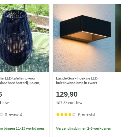
lin LED tafellamp voor
Lucide Goa – hoekige LED
plaadbare batterij, 36 cm,
buitenwandlamp in zwart
6
129,90
l. btw
107.36 excl. btw
0 review(s)
9 review(s)
ng binnen 11-15 werkdagen
Verzending binnen 2-3 werkdagen