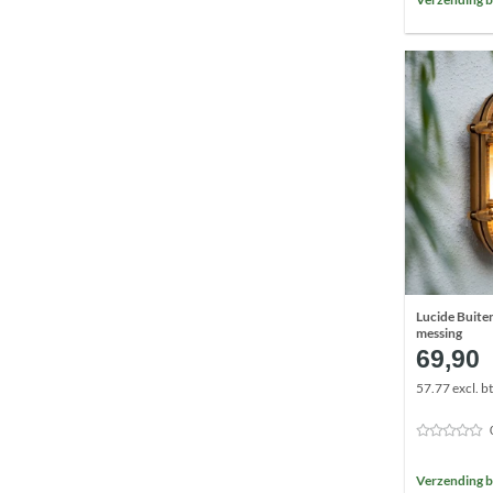
Lucide Buit
messing
69,90
57.77 excl. b
Verzending b