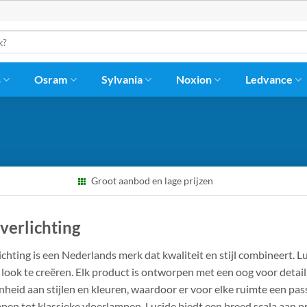
s
Osram
Sylvania
Noxion
Ledvance
Groot aanbod en lage prijzen
verlichting
ichting is een Nederlands merk dat kwaliteit en stijl combineert. L
 look te creëren. Elk product is ontworpen met een oog voor detail e
heid aan stijlen en kleuren, waardoor er voor elke ruimte een pas
pen tot klassieke vloerlampen, Lucide biedt een breed scala aan 