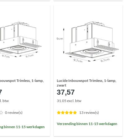
bouwspot Trimless, 1-lamp,
Lucide Inbouwspot Trimless, 1-lamp,
zwart
7
37,57
l. btw
31.05 excl. btw
0 review(s)
13 review(s)
Verzending binnen 11-15 werkdagen
ng binnen 11-15 werkdagen