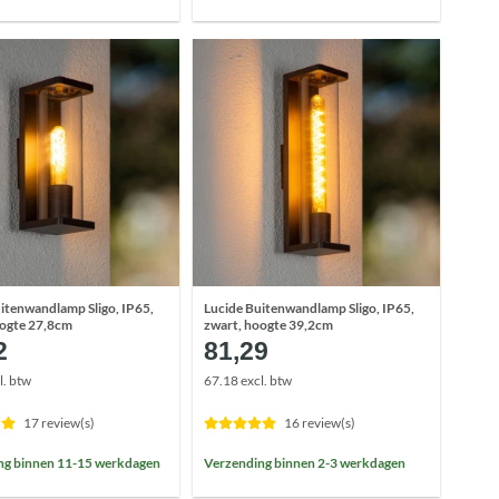
itenwandlamp Sligo, IP65,
Lucide Buitenwandlamp Sligo, IP65,
oogte 27,8cm
zwart, hoogte 39,2cm
2
81,29
l. btw
67.18 excl. btw
17 review(s)
16 review(s)
ng binnen 11-15 werkdagen
Verzending binnen 2-3 werkdagen