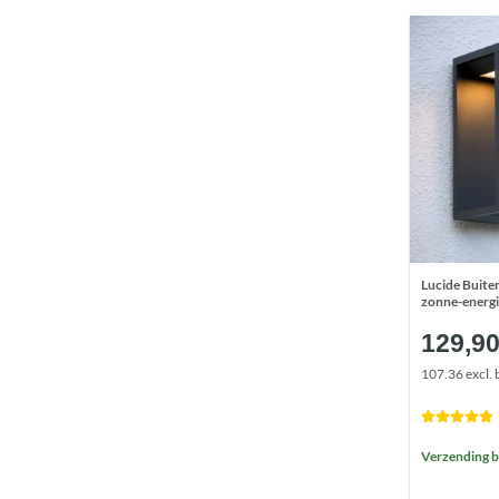
Lucide Buit
zonne-energi
129,9
107.36 excl. 
Verzending 