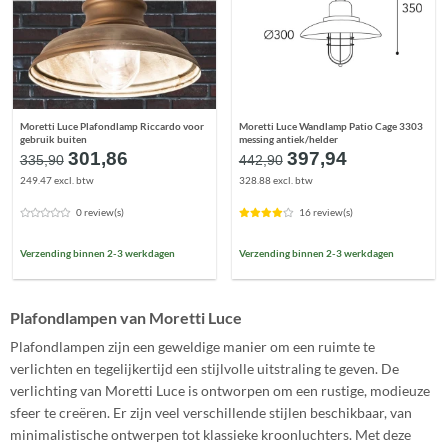
Moretti Luce Plafondlamp Riccardo voor
Moretti Luce Wandlamp Patio Cage 3303
gebruik buiten
messing antiek/helder
Oorspronkelijke
Huidige
Oorspronkelijke
Huidige
301,86
397,94
335,90
442,90
prijs
prijs
prijs
prijs
249.47 excl. btw
328.88 excl. btw
was:
is:
was:
is:
€335,90.
€301,86.
€442,90.
€397,94.
0 review(s)
16 review(s)
Verzending binnen 2-3 werkdagen
Verzending binnen 2-3 werkdagen
Plafondlampen van Moretti Luce
Plafondlampen zijn een geweldige manier om een ruimte te
verlichten en tegelijkertijd een stijlvolle uitstraling te geven. De
verlichting van Moretti Luce is ontworpen om een rustige, modieuze
sfeer te creëren. Er zijn veel verschillende stijlen beschikbaar, van
minimalistische ontwerpen tot klassieke kroonluchters. Met deze