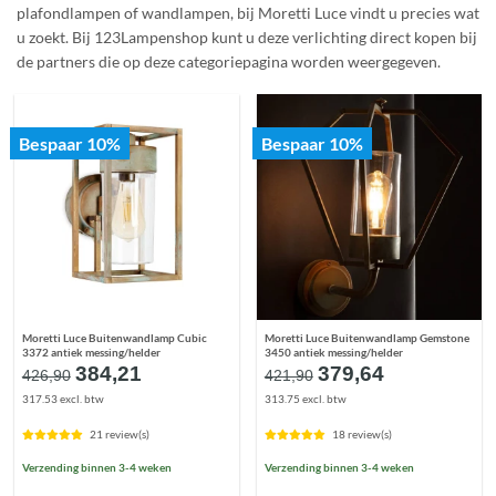
plafondlampen of wandlampen, bij Moretti Luce vindt u precies wat
u zoekt. Bij 123Lampenshop kunt u deze verlichting direct kopen bij
de partners die op deze categoriepagina worden weergegeven.
Bespaar 10%
Bespaar 10%
Moretti Luce Buitenwandlamp Cubic
Moretti Luce Buitenwandlamp Gemstone
3372 antiek messing/helder
3450 antiek messing/helder
Oorspronkelijke
Huidige
Oorspronkelijke
Huidige
384,21
379,64
426,90
421,90
prijs
prijs
prijs
prijs
317.53 excl. btw
313.75 excl. btw
was:
is:
was:
is:
€426,90.
€384,21.
€421,90.
€379,64.
21 review(s)
18 review(s)
Verzending binnen 3-4 weken
Verzending binnen 3-4 weken