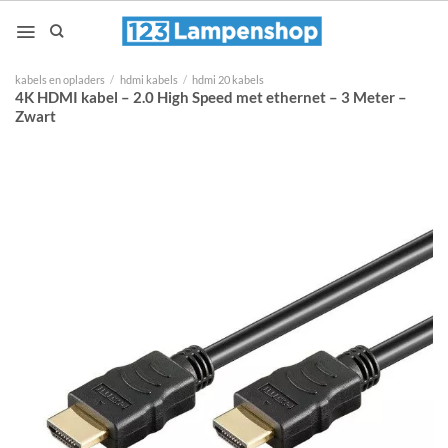
Ga
naar
inhoud
kabels en opladers
/
hdmi kabels
/
hdmi 20 kabels
4K HDMI kabel – 2.0 High Speed met ethernet – 3 Meter –
Zwart