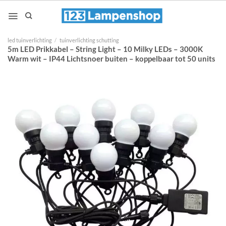
Ga
naar
inhoud
led tuinverlichting
/
tuinverlichting schutting
5m LED Prikkabel – String Light – 10 Milky LEDs – 3000K
Warm wit – IP44 Lichtsnoer buiten – koppelbaar tot 50 units