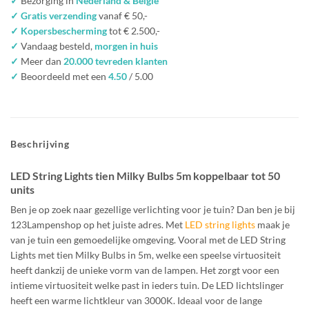
✓
Bezorging in
Nederland & België
✓ Gratis verzending
vanaf € 50,-
✓ Kopersbescherming
tot € 2.500,-
✓
Vandaag besteld,
morgen in huis
✓
Meer dan
20.000 tevreden klanten
✓
Beoordeeld met een
4.50
/ 5.00
Beschrijving
LED String Lights tien Milky Bulbs 5m koppelbaar tot 50
units
Ben je op zoek naar gezellige verlichting voor je tuin? Dan ben je bij
123Lampenshop op het juiste adres. Met
LED string lights
maak je
van je tuin een gemoedelijke omgeving. Vooral met de LED String
Lights met tien Milky Bulbs in 5m, welke een speelse virtuositeit
heeft dankzij de unieke vorm van de lampen. Het zorgt voor een
intieme virtuositeit welke past in ieders tuin. De LED lichtslinger
heeft een warme lichtkleur van 3000K. Ideaal voor de lange