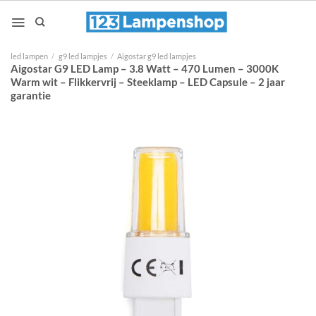
Ga
naar
inhoud
led lampen
/
g9 led lampjes
/
Aigostar g9 led lampjes
Aigostar G9 LED Lamp – 3.8 Watt – 470 Lumen – 3000K
Warm wit – Flikkervrij – Steeklamp – LED Capsule – 2 jaar
garantie