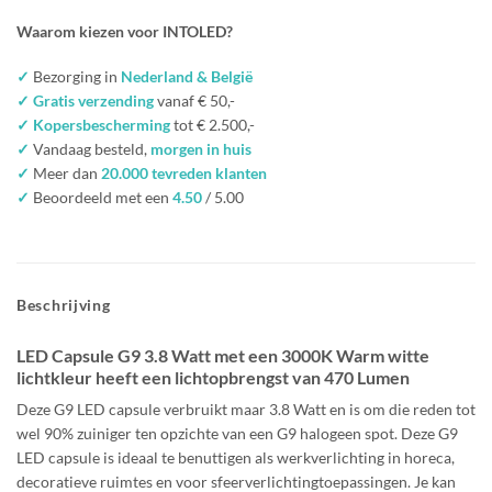
Waarom kiezen voor INTOLED?
✓
Bezorging in
Nederland & België
✓ Gratis verzending
vanaf € 50,-
✓ Kopersbescherming
tot € 2.500,-
✓
Vandaag besteld,
morgen in huis
✓
Meer dan
20.000 tevreden klanten
✓
Beoordeeld met een
4.50
/ 5.00
Beschrijving
LED Capsule G9 3.8 Watt met een 3000K Warm witte
lichtkleur heeft een lichtopbrengst van 470 Lumen
Deze G9 LED capsule verbruikt maar 3.8 Watt en is om die reden tot
wel 90% zuiniger ten opzichte van een G9 halogeen spot. Deze G9
LED capsule is ideaal te benuttigen als werkverlichting in horeca,
decoratieve ruimtes en voor sfeerverlichtingtoepassingen. Je kan