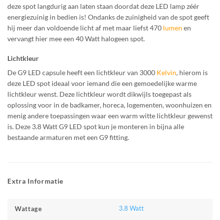
deze spot langdurig aan laten staan doordat deze LED lamp zéér
energiezuinig in bedien is! Ondanks de zuinigheid van de spot geeft
hij meer dan voldoende licht af met maar liefst 470
lumen
en
vervangt hier mee een 40 Watt halogeen spot.
Lichtkleur
De G9 LED capsule heeft een lichtkleur van 3000
Kelvin
, hierom is
deze LED spot ideaal voor iemand die een gemoedelijke warme
lichtkleur wenst. Deze lichtkleur wordt dikwijls toegepast als
oplossing voor in de badkamer, horeca, logementen, woonhuizen en
menig andere toepassingen waar een warm witte lichtkleur gewenst
is. Deze 3.8 Watt G9 LED spot kun je monteren in bijna alle
bestaande armaturen met een G9 fitting.
Extra Informatie
3.8 Watt
Wattage