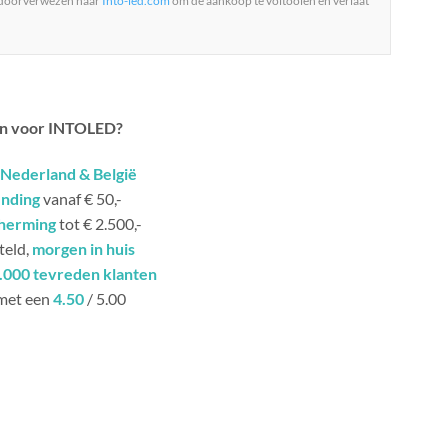
 doorverwezen naar
Into-led.com
om de aankoop te voltooien en verlaat
n voor INTOLED?
Nederland & België
ending
vanaf € 50,-
herming
tot € 2.500,-
teld,
morgen in huis
.000 tevreden klanten
met een
4.50
/ 5.00