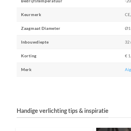
Bedrijfstemperatuur
-20
Keurmerk
CE
Zaagmaat Diameter
Ø1
Inbouwdiepte
32
Korting
€ 1
Merk
Aig
Handige verlichting tips & inspiratie