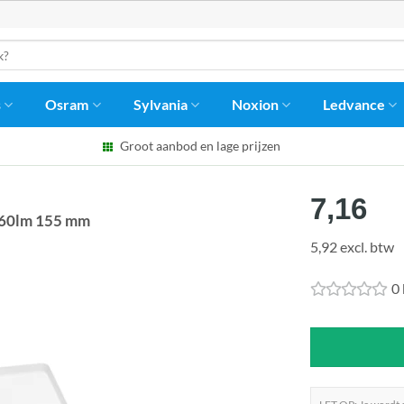
s
Osram
Sylvania
Noxion
Ledvance
Groot aanbod en lage prijzen
7,16
860lm 155 mm
5,92 excl. btw
0