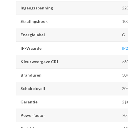
Ingangsspanning
22
Stralingshoek
10
Energielabel
G
IP-Waarde
IP
Kleurweergave CRI
>8
Branduren
30.
Schakelcycli
20.
Garantie
2 j
Powerfactor
>0.