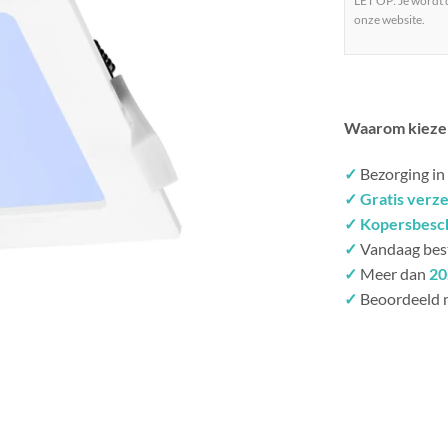
LET OP: Je wordt
onze website.
Waarom kieze
✓
Bezorging in
✓ Gratis verz
✓ Kopersbesc
✓
Vandaag bes
✓
Meer dan
20
✓
Beoordeeld 