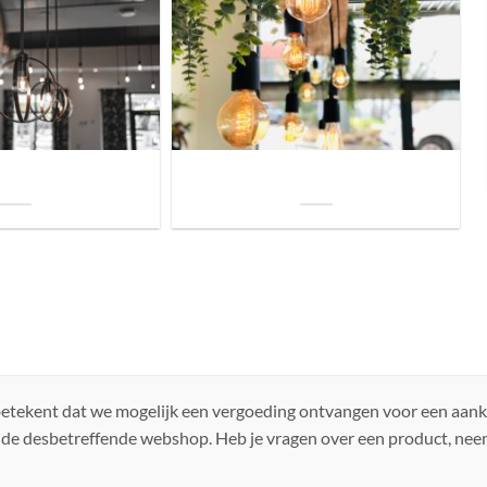
uis? Zo kies je daarvoor
Welke soorten verlichting zijn er voor je
iste lamp!
woning?
 betekent dat we mogelijk een vergoeding ontvangen voor een aan
 de desbetreffende webshop. Heb je vragen over een product, ne