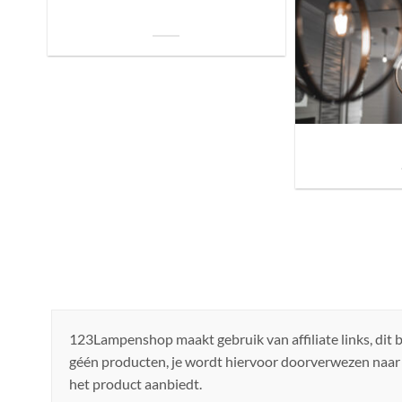
De Invloed van Daglicht op de Positie van
je Bed: Tips voor een Betere Nachtrust
Sfeer brengen in h
de ju
123Lampenshop maakt gebruik van affiliate links, dit
géén producten, je wordt hiervoor doorverwezen naar
het product aanbiedt.