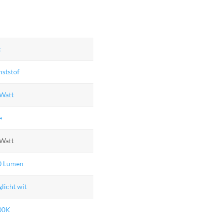
t
ststof
 Watt
e
 Watt
0 Lumen
licht wit
00K