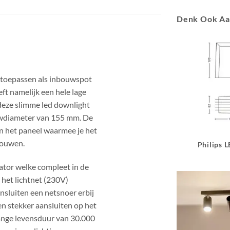
Denk Ook A
e toepassen als inbouwspot
ft namelijk een hele lage
deze slimme led downlight
ouwdiameter van 155 mm. De
an het paneel waarmee je het
nbouwen.
Philips 
ator welke compleet in de
 het lichtnet (230V)
nsluiten een netsnoer erbij
en stekker aansluiten op het
lange levensduur van 30.000