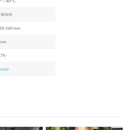
° ~ 40° C
, ROHS
50-160 mm
 mm
.79,-
ostar