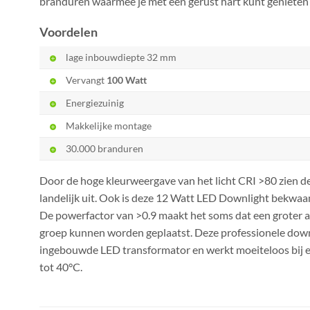
branduren waarmee je met een gerust hart kunt genieten v
Voordelen
lage inbouwdiepte 32 mm
Vervangt
100 Watt
Energiezuinig
Makkelijke montage
30.000 branduren
Door de hoge kleurweergave van het licht CRI >80 zien de
landelijk uit. Ook is deze 12 Watt LED Downlight bekwaa
De powerfactor van >0.9 maakt het soms dat een groter 
groep kunnen worden geplaatst. Deze professionele downl
ingebouwde LED transformator en werkt moeiteloos bij 
tot 40°C.