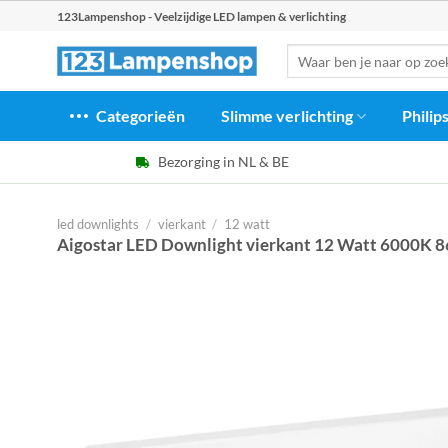
Ga
123Lampenshop - Veelzijdige LED lampen & verlichting
naar
Zoeken
inhoud
naar:
Categorieën
Slimme verlichting
Philip
Bezorging in NL & BE
led downlights
/
vierkant
/
12 watt
Aigostar LED Downlight vierkant 12 Watt 6000K 