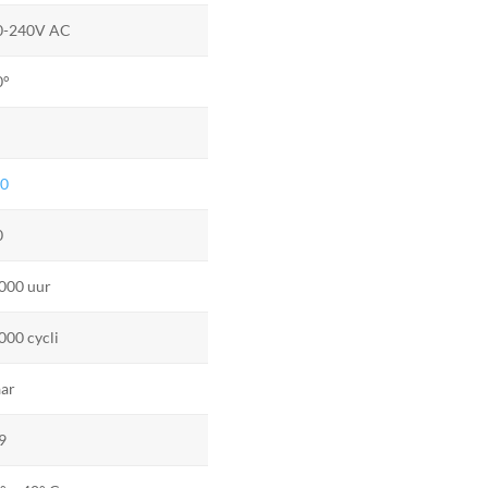
0-240V AC
0°
20
0
000 uur
000 cycli
aar
9