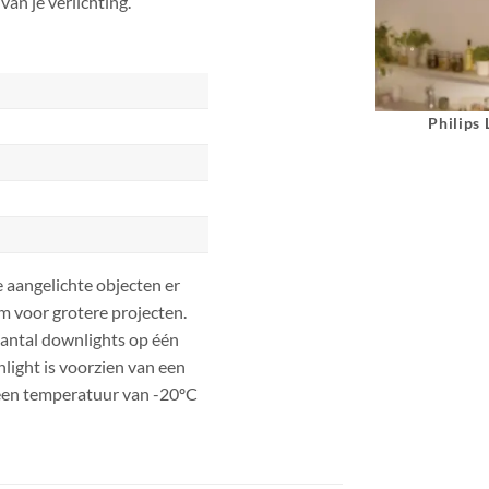
an je verlichting.
Philips
 aangelichte objecten er
m voor grotere projecten.
aantal downlights op één
ight is voorzien van een
een temperatuur van -20ºC