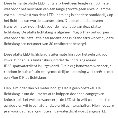
Deze briljante platte LED lichtslang heeft een lengte van 50 meter,
waardoor het belichten van een lange grootte geen enkel dilemma
vormt. Het winst van deze LED lichtslang is dat deze onmiddelijk op
het lichtnet kan worden aangesloten. Dit betekent dat je geen
transformator nodig hebt voor de installatie van deze platte
lichtslang. De platte lichtslang is algeheel Plug & Play ontworpen
waardoor de installatie heel moeiteloos is. Standaard wordt bij deze
lichtslang een netsnoer van 30 centimeter bezorgd.
Deze platte LED lichtslang is uitermate fijn voor het gebruik voor
zowel binnen- als buitenshuis, omdat de lichtslang ideaal
IP65 spatwaterdicht is uitgevoerd. Dit is erg handzaam wanneer je
rondom je huis of tuin een gemoedelijke stemming wilt creëren met
een Plug & Play lichtslang.
Heb je minder dan 50 meter nodig? Dat is geen obstakel. De
lichtslang is om de 1 meter af te knippen door een aangegeven
knipstrook. Let wel op, wanneer je de LED strip wilt gaan inkorten
aanbevelen wij je een afdichtkap erbij aan te schaffen. Hiermee zorg
je ervoor dat het afgeknipte einde waterdicht wordt afgewerkt.