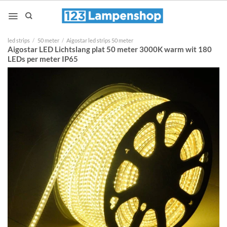
Ga
naar
inhoud
led strips
/
50 meter
/
Aigostar led strips 50 meter
Aigostar LED Lichtslang plat 50 meter 3000K warm wit 180
LEDs per meter IP65