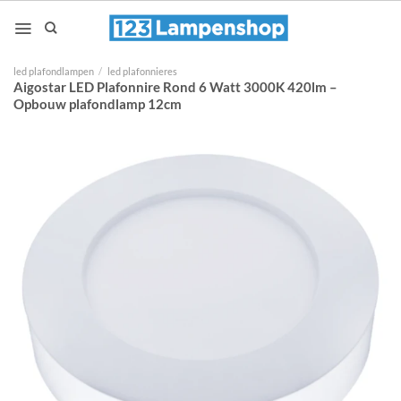
Ga
naar
inhoud
led plafondlampen
/
led plafonnieres
Aigostar LED Plafonnire Rond 6 Watt 3000K 420lm –
Opbouw plafondlamp 12cm