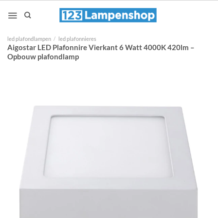
Ga
naar
inhoud
led plafondlampen
/
led plafonnieres
Aigostar LED Plafonnire Vierkant 6 Watt 4000K 420lm –
Opbouw plafondlamp