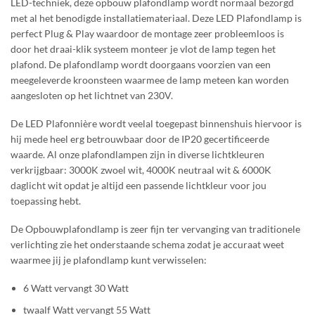
LED-techniek, deze opbouw plafondlamp wordt normaal bezorgd
met al het benodigde installatiemateriaal. Deze LED Plafondlamp is
perfect Plug & Play waardoor de montage zeer probleemloos is
door het draai-klik systeem monteer je vlot de lamp tegen het
plafond. De plafondlamp wordt doorgaans voorzien van een
meegeleverde kroonsteen waarmee de lamp meteen kan worden
aangesloten op het lichtnet van 230V.
De LED Plafonnière wordt veelal toegepast binnenshuis hiervoor is
hij mede heel erg betrouwbaar door de IP20 gecertificeerde
waarde. Al onze plafondlampen zijn in diverse lichtkleuren
verkrijgbaar: 3000K zwoel wit, 4000K neutraal wit & 6000K
daglicht wit opdat je altijd een passende lichtkleur voor jou
toepassing hebt.
De Opbouwplafondlamp is zeer fijn ter vervanging van traditionele
verlichting zie het onderstaande schema zodat je accuraat weet
waarmee jij je plafondlamp kunt verwisselen:
6 Watt vervangt 30 Watt
twaalf Watt vervangt 55 Watt