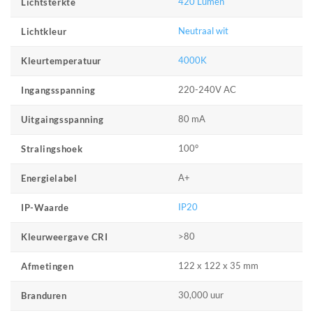
420 Lumen
Lichtsterkte
Neutraal wit
Lichtkleur
4000K
Kleurtemperatuur
220-240V AC
Ingangsspanning
80 mA
Uitgaingsspanning
100°
Stralingshoek
A+
Energielabel
IP20
IP-Waarde
>80
Kleurweergave CRI
122 x 122 x 35 mm
Afmetingen
30,000 uur
Branduren