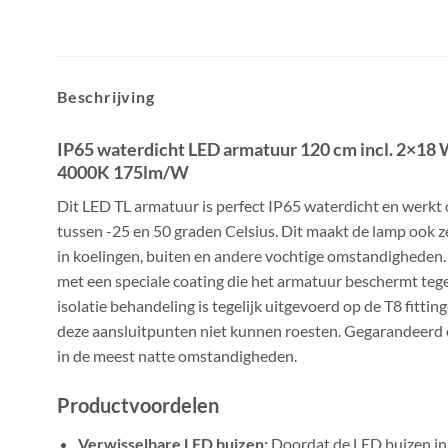
Beschrijving
IP65 waterdicht LED armatuur 120 cm incl. 2×18 
4000K 175lm/W
Dit LED TL armatuur is perfect IP65 waterdicht en werkt
tussen -25 en 50 graden Celsius. Dit maakt de lamp ook 
in koelingen, buiten en andere vochtige omstandigheden.
met een speciale coating die het armatuur beschermt tege
isolatie behandeling is tegelijk uitgevoerd op de T8 fitti
deze aansluitpunten niet kunnen roesten. Gegarandeerd e
in de meest natte omstandigheden.
Productvoordelen
Verwisselbare LED buizen:
Doordat de LED buizen in