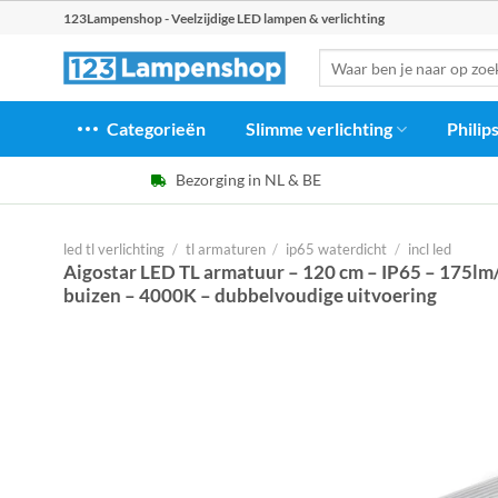
Ga
123Lampenshop - Veelzijdige LED lampen & verlichting
naar
Zoeken
inhoud
naar:
Categorieën
Slimme verlichting
Philip
Bezorging in NL & BE
led tl verlichting
/
tl armaturen
/
ip65 waterdicht
/
incl led
Aigostar LED TL armatuur – 120 cm – IP65 – 175lm/
buizen – 4000K – dubbelvoudige uitvoering