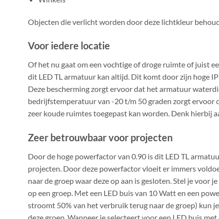
Objecten die verlicht worden door deze lichtkleur behoud
Voor iedere locatie
Of het nu gaat om een vochtige of droge ruimte of juist 
dit LED TL armatuur kan altijd. Dit komt door zijn hoge 
Deze bescherming zorgt ervoor dat het armatuur waterdich
bedrijfstemperatuur van -20 t/m 50 graden zorgt ervoor 
zeer koude ruimtes toegepast kan worden. Denk hierbij aan
Zeer betrouwbaar voor projecten
Door de hoge powerfactor van 0.90 is dit LED TL armatuu
projecten. Door deze powerfactor vloeit er immers vold
naar de groep waar deze op aan is gesloten. Stel je voor j
op een groep. Met een LED buis van 10 Watt en een powerf
stroomt 50% van het verbruik terug naar de groep) kun j
deze groep. Wanneer je selecteert voor een LED buis met