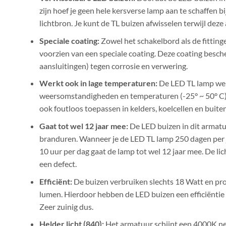
zijn hoef je geen hele kersverse lamp aan te schaffen bi
lichtbron. Je kunt de TL buizen afwisselen terwijl deze
Speciale coating:
Zowel het schakelbord als de fitting
voorzien van een speciale coating. Deze coating besc
aansluitingen) tegen corrosie en verwering.
Werkt ook in lage temperaturen:
De LED TL lamp wer
weersomstandigheden en temperaturen (-25° ~ 50° C),
ook foutloos toepassen in kelders, koelcellen en buite
Gaat tot wel 12 jaar mee:
De LED buizen in dit armat
branduren. Wanneer je de LED TL lamp 250 dagen per j
10 uur per dag gaat de lamp tot wel 12 jaar mee. De lic
een defect.
Efficiënt:
De buizen verbruiken slechts 18 Watt en p
lumen. Hierdoor hebben de LED buizen een efficiëntie
Zeer zuinig dus.
Helder licht (840):
Het armatuur schijnt een 4000K neu