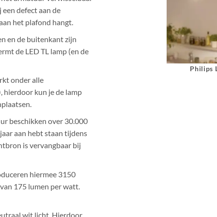
j een defect aan de
 aan het plafond hangt.
en en de buitenkant zijn
hermt de LED TL lamp (en de
Philips
kt onder alle
 hierdoor kun je de lamp
nplaatsen.
uur beschikken over 30.000
aar aan hebt staan tijdens
htbron is vervangbaar bij
roduceren hiermee 3150
 van 175 lumen per watt.
traal wit licht. Hierdoor