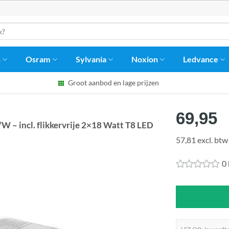
s
Osram
Sylvania
Noxion
Ledvance
Groot aanbod en lage prijzen
69,95
W – incl. flikkervrije 2×18 Watt T8 LED
57,81 excl. btw
0