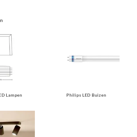
an
LED Lampen
Philips LED Buizen