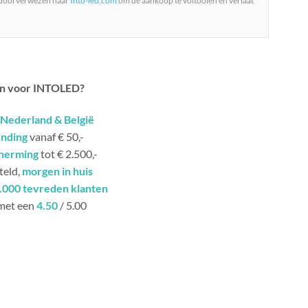
 doorverwezen naar
Into-led.com
om de aankoop te voltooien en verlaat
n voor INTOLED?
Nederland & België
ending
vanaf € 50,-
herming
tot € 2.500,-
teld,
morgen in huis
.000 tevreden klanten
met een
4.50
/ 5.00