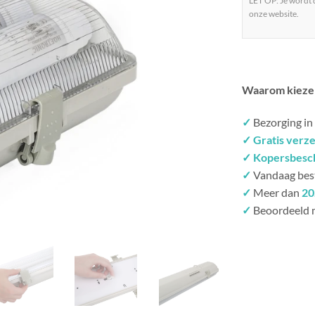
LET OP: Je wordt
onze website.
Waarom kieze
✓
Bezorging in
✓ Gratis verz
✓ Kopersbesc
✓
Vandaag bes
✓
Meer dan
20
✓
Beoordeeld 