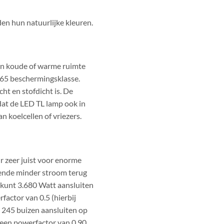
en hun natuurlijke kleuren.
een koude of warme ruimte
IP65 beschermingsklasse.
t en stofdicht is. De
dat de LED TL lamp ook in
 koelcellen of vriezers.
r zeer juist voor enorme
oende minder stroom terug
e kunt 3.680 Watt aansluiten
actor van 0.5 (hierbij
e 245 buizen aansluiten op
 een powerfactor van 0.90