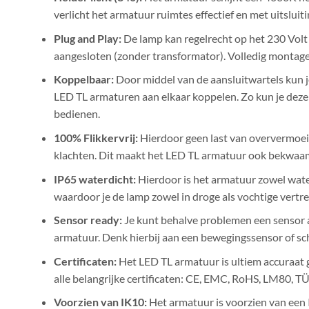
verlicht het armatuur ruimtes effectief en met uitslui
Plug and Play:
De lamp kan regelrecht op het 230 Volt
aangesloten (zonder transformator). Volledig montage
Koppelbaar:
Door middel van de aansluitwartels kun 
LED TL armaturen aan elkaar koppelen. Zo kun je deze
bedienen.
100% Flikkervrij:
Hierdoor geen last van oververmoei
klachten. Dit maakt het LED TL armatuur ook bekwaam
IP65 waterdicht:
Hierdoor is het armatuur zowel water
waardoor je de lamp zowel in droge als vochtige vertr
Sensor ready:
Je kunt behalve problemen een sensor a
armatuur. Denk hierbij aan een bewegingssensor of s
Certificaten:
Het LED TL armatuur is ultiem accuraat 
alle belangrijke certificaten: CE, EMC, RoHS, LM80, T
Voorzien van IK10:
Het armatuur is voorzien van een