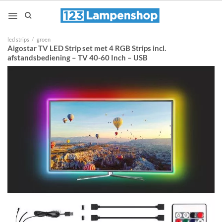
Ga
naar
inhoud
led strips
/
groen
Aigostar TV LED Strip set met 4 RGB Strips incl.
afstandsbediening – TV 40-60 Inch – USB