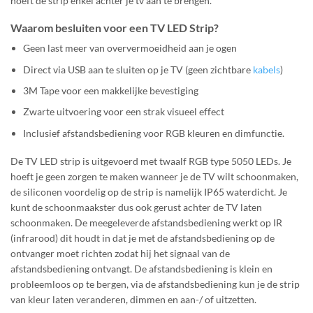
hoeft de strip enkel achter je tv aan te brengen.
Waarom besluiten voor een TV LED Strip?
Geen last meer van oververmoeidheid aan je ogen
Direct via USB aan te sluiten op je TV (geen zichtbare
kabels
)
3M Tape voor een makkelijke bevestiging
Zwarte uitvoering voor een strak visueel effect
Inclusief afstandsbediening voor RGB kleuren en dimfunctie.
De TV LED strip is uitgevoerd met twaalf RGB type 5050 LEDs. Je
hoeft je geen zorgen te maken wanneer je de TV wilt schoonmaken,
de siliconen voordelig op de strip is namelijk IP65 waterdicht. Je
kunt de schoonmaakster dus ook gerust achter de TV laten
schoonmaken. De meegeleverde afstandsbediening werkt op IR
(infrarood) dit houdt in dat je met de afstandsbediening op de
ontvanger moet richten zodat hij het signaal van de
afstandsbediening ontvangt. De afstandsbediening is klein en
probleemloos op te bergen, via de afstandsbediening kun je de strip
van kleur laten veranderen, dimmen en aan-/ of uitzetten.