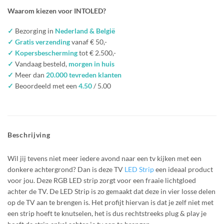
Waarom kiezen voor INTOLED?
✓
Bezorging in
Nederland & België
✓ Gratis verzending
vanaf € 50,-
✓ Kopersbescherming
tot € 2.500,-
✓
Vandaag besteld,
morgen in huis
✓
Meer dan
20.000 tevreden klanten
✓
Beoordeeld met een
4.50
/ 5.00
Beschrijving
Wil jij tevens niet meer iedere avond naar een tv kijken met een
donkere achtergrond? Dan is deze TV
LED Strip
een ideaal product
voor jou. Deze RGB LED strip zorgt voor een fraaie lichtgloed
achter de TV. De LED Strip is zo gemaakt dat deze in vier losse delen
op de TV aan te brengen is. Het profijt hiervan is dat je zelf niet met
een strip hoeft te knutselen, het is dus rechtstreeks plug & play je