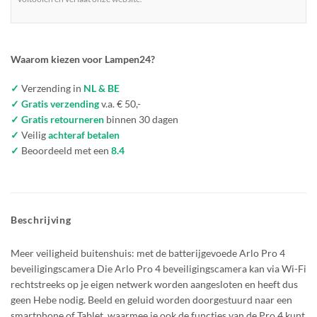
Waarom kiezen voor Lampen24?
✓
Verzending in
NL & BE
✓ Gratis verzending
v.a. € 50,-
✓ Gratis retourneren
binnen 30 dagen
✓
Veilig
achteraf betalen
✓
Beoordeeld met een
8.4
Beschrijving
Meer veiligheid buitenshuis: met de batterijgevoede Arlo Pro 4
beveiligingscamera Die Arlo Pro 4 beveiligingscamera kan via Wi-Fi
rechtstreeks op je eigen netwerk worden aangesloten en heeft dus
geen Hebe nodig. Beeld en geluid worden doorgestuurd naar een
smartphone of Tablet, waarmee je ook de functies van de Pro 4 kunt