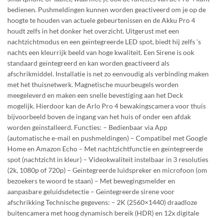
bedienen. Pushmeldingen kunnen worden geactiveerd om je op de
hoogte te houden van actuele gebeurtenissen en de Akku Pro 4
houdt zelfs in het donker het overzicht. Uitgerust met een
nachtzichtmodus en een geïntegreerde LED spot, biedt hij zelfs ‘s
nachts een kleurrijk beeld van hoge kwaliteit. Een Sirene is ook
standaard geïntegreerd en kan worden geactiveerd als
afschrikmiddel. Installatie is net zo eenvoudig als verbinding maken
met het thuisnetwerk. Magnetische muurbeugels worden
meegeleverd en maken een snelle bevestiging aan het Deck
mogelijk. Hierdoor kan de Arlo Pro 4 bewakingscamera voor thuis
bijvoorbeeld boven de ingang van het huis of onder een afdak
worden geïnstalleerd. Functies: – Bedienbaar via App
(automatische e-mail en pushmeldingen) – Compatibel met Google
Home en Amazon Echo – Met nachtzichtfunctie en geïntegreerde
spot (nachtzicht in kleur) – Videokwaliteit instelbaar in 3 resoluties
(2k, 1080p of 720p) – Geïntegreerde luidspreker en microfoon (om
bezoekers te woord te staan) – Met bewegingsmelder en
aanpasbare geluidsdetectie – Geïntegreerde sirene voor
afschrikking Technische gegevens: – 2K (2560×1440) draadloze
buitencamera met hoog dynamisch bereik (HDR) en 12x digitale