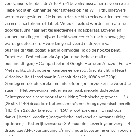
voorgangers hebben de Arlo Pro 4 beveiligingscamera’s geen extra
Hebe nodig en kunnen ze rechtstreeks op het Wi-Fi-thuisnetwerk
worden aangesloten. Die kunnen dan rechtstreeks worden bediend
via een smartphone of Tablet. Video en geluid worden in realtime
doorgestuurd naar het geselecteerde eindapparaat. Bovendien
kunnen meldingen – bijvoorbeeld wanneer er ‘s nachts beweging
wordt gedetecteerd – worden geactiveerd in de vorm van
pushmeldingen, zodat je altijd onmiddellijk op de hoogte bent.
Functies: – Bedienbaar via App (automatische e-mail en
pushmeldingen) – Compatibel met Google Home en Amazon Echo –
Met nachtzichtfunctie en geïntegreerde spot (nachtzicht in kleur) –
Videokwaliteit instelbaar in 3 resoluties (2k, 1080p of 720p) –
Geïntegreerde luidspreker en microfoon (om bezoekers te woord te
staan) – Met bewegingsmelder en aanpasbare geluidsdetectie –
Geïntegreerde sirene voor afschrikking Technische gegevens: – 2K
(2560×1440) draadloze buitencamera’s met hoog dynamisch bereik
(HDR) en 12x digitale zoom – 160° groothoeklens – Draadloos
dankzij batterijvoeding (magnetische laadkabel en netaansluiting
optioneel) – Batterijlevensduur 3-6 maanden Leveringsomvang: – 4
draadloze Akku-buitencamera’s incl. muurbevestiging en schroeven