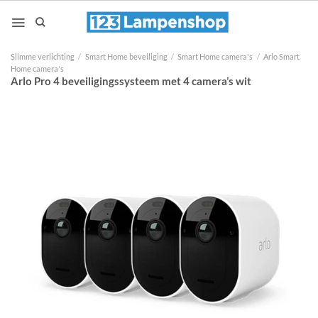
Ga
naar
inhoud
Slimme verlichting
/
Smart Home beveiliging
/
Smart Home camera's
/
Arlo Smart
Home camera's
Arlo Pro 4 beveiligingssysteem met 4 camera’s wit