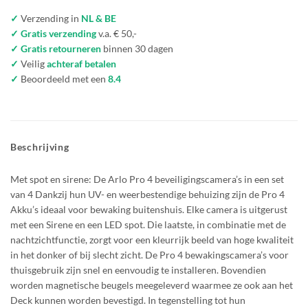
✓
Verzending in
NL & BE
✓ Gratis verzending
v.a. € 50,-
✓ Gratis retourneren
binnen 30 dagen
✓
Veilig
achteraf betalen
✓
Beoordeeld met een
8.4
Beschrijving
Met spot en sirene: De Arlo Pro 4 beveiligingscamera’s in een set
van 4 Dankzij hun UV- en weerbestendige behuizing zijn de Pro 4
Akku’s ideaal voor bewaking buitenshuis. Elke camera is uitgerust
met een Sirene en een LED spot. Die laatste, in combinatie met de
nachtzichtfunctie, zorgt voor een kleurrijk beeld van hoge kwaliteit
in het donker of bij slecht zicht. De Pro 4 bewakingscamera’s voor
thuisgebruik zijn snel en eenvoudig te installeren. Bovendien
worden magnetische beugels meegeleverd waarmee ze ook aan het
Deck kunnen worden bevestigd. In tegenstelling tot hun