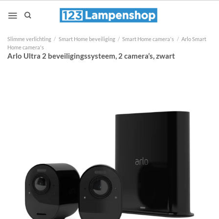
Ga
naar
inhoud
Slimme verlichting
/
Smart Home beveiliging
/
Smart Home camera's
/
Arlo Smart
Home camera's
Arlo Ultra 2 beveiligingssysteem, 2 camera’s, zwart