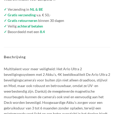
✓
Verzending in
NL & BE
✓ Gratis verzending
v.a. € 50,-
✓ Gratis retourneren
binnen 30 dagen
✓
Veilig
achteraf betalen
✓
Beoordeeld met een
8.4
Beschrijving
Multitalent voor meer veiligheid: Het Arlo Ultra 2
beveiligingssysteem met 2 Akku’s, 4K beeldkwaliteit De Arlo Ultra 2
beveiligingscamera’s voor buiten zijn niet alleen draadloos, stijlvol
en Mod, maar ook robuust en betrouwbaar, omdat ze UV- en
weerbestendig zijn. Dankzij de meegeleverde magnetische
muurbeugels kunnen de camera’s ook snel en eenvoudig aan het
Deck worden bevestigd. Hoogwaardige Akku’s zorgen voor een
gebruiksduur van 3 tot 6 maanden zonder opladen, terwijl een
geïntegreerde spot licht en een beter overzicht in het donker biedt.