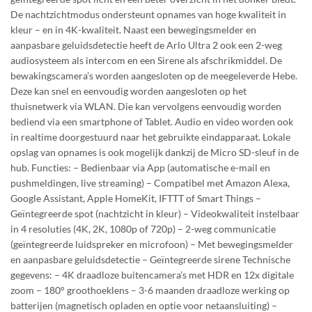
De nachtzichtmodus ondersteunt opnames van hoge kwaliteit in
kleur – en in 4K-kwaliteit. Naast een bewegingsmelder en
aanpasbare geluidsdetectie heeft de Arlo Ultra 2 ook een 2-weg
audiosysteem als intercom en een Sirene als afschrikmiddel. De
bewakingscamera’s worden aangesloten op de meegeleverde Hebe.
Deze kan snel en eenvoudig worden aangesloten op het
thuisnetwerk via WLAN. Die kan vervolgens eenvoudig worden
bediend via een smartphone of Tablet. Audio en video worden ook
in realtime doorgestuurd naar het gebruikte eindapparaat. Lokale
opslag van opnames is ook mogelijk dankzij de Micro SD-sleuf in de
hub. Functies: – Bedienbaar via App (automatische e-mail en
pushmeldingen, live streaming) – Compatibel met Amazon Alexa,
Google Assistant, Apple HomeKit, IFTTT of Smart Things –
Geïntegreerde spot (nachtzicht in kleur) – Videokwaliteit instelbaar
in 4 resoluties (4K, 2K, 1080p of 720p) – 2-weg communicatie
(geïntegreerde luidspreker en microfoon) – Met bewegingsmelder
en aanpasbare geluidsdetectie – Geïntegreerde sirene Technische
gegevens: – 4K draadloze buitencamera’s met HDR en 12x digitale
zoom – 180° groothoeklens – 3-6 maanden draadloze werking op
batterijen (magnetisch opladen en optie voor netaansluiting) –