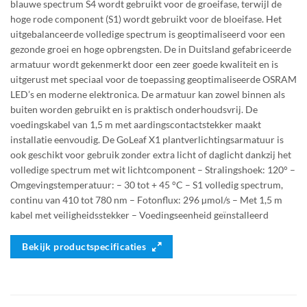
blauwe spectrum S4 wordt gebruikt voor de groeifase, terwijl de
hoge rode component (S1) wordt gebruikt voor de bloeifase. Het
uitgebalanceerde volledige spectrum is geoptimaliseerd voor een
gezonde groei en hoge opbrengsten. De in Duitsland gefabriceerde
armatuur wordt gekenmerkt door een zeer goede kwaliteit en is
uitgerust met speciaal voor de toepassing geoptimaliseerde OSRAM
LED’s en moderne elektronica. De armatuur kan zowel binnen als
buiten worden gebruikt en is praktisch onderhoudsvrij. De
voedingskabel van 1,5 m met aardingscontactstekker maakt
installatie eenvoudig. De GoLeaf X1 plantverlichtingsarmatuur is
ook geschikt voor gebruik zonder extra licht of daglicht dankzij het
volledige spectrum met wit lichtcomponent – Stralingshoek: 120° –
Omgevingstemperatuur: – 30 tot + 45 °C – S1 volledig spectrum,
continu van 410 tot 780 nm – Fotonflux: 296 µmol/s – Met 1,5 m
kabel met veiligheidsstekker – Voedingseenheid geïnstalleerd
Bekijk productspecificaties