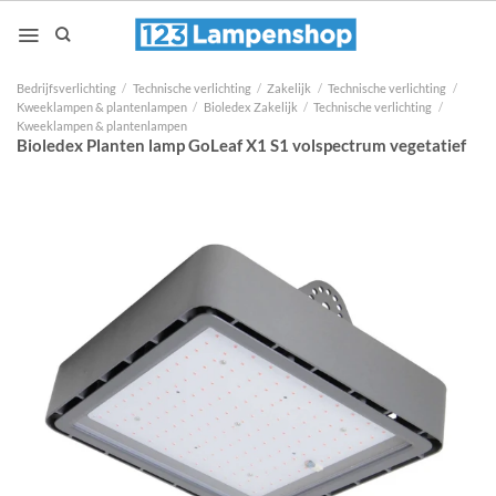
Ga
naar
inhoud
Bedrijfsverlichting
/
Technische verlichting
/
Zakelijk
/
Technische verlichting
/
Kweeklampen & plantenlampen
/
Bioledex Zakelijk
/
Technische verlichting
/
Kweeklampen & plantenlampen
Bioledex Planten lamp GoLeaf X1 S1 volspectrum vegetatief