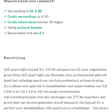
Waarom kiezen voor Lampen24?
✓
Verzending in
NL & BE
✓ Gratis verzending
v.a. € 50,-
✓ Gratis retourneren
binnen 30 dagen
✓
Veilig
achteraf betalen
✓
Beoordeeld met een
8.4
Beschrijving
LED plant light GoLeaf X1, 150 W, volspectrum S1 voor vegetatieve
groei Deze LED plant light van Bioledex voor professioneel gebruik
biedt het volledige spectrum van fotosynthetisch actieve straling.
Ze is ideaal voor gebruik in kweekbakken met oppervlakken van 0,8
x 0,8 m en 1,0 x 1,0 m. Hij vervangt conventionele
natriumdamplampen met een vermogen van 275 W, waardoor een
groot deel van de energiekosten wordt bespaard. De GoLeaf X1 is
perfect voor kweekbakken. Het spectrum is schakelbaar – het zware