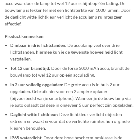
accu waardoor de lamp tot wel 12 uur schijnt op één lading. De
bouwlamp is lekker fel met een lichtsterkte van 1000 lumen. Door
de daglicht witte lichtkleur verlicht de acculamp ruimtes zeer
effectief.
Product kenmerken
Dimbaar in drie lichtstanden:
De acculamp veel over drie
lichtstanden, hiermee kun je de gewenste hoeveelheid licht
vaststellen.
Tot 12 uur brandtijd:
Door de forse 5000 mAh accu, brandt de
bouwlamp tot wel 12 uur op één acculading.
In 2 uur volledig opgeladen:
De grote accu is in huis 2 uur
opgeladen. Gebruik hiervoor een 2 ampère oplader
(bijvoorbeeld van je smartphone). Wanneer je de bouwlamp via
je auto oplaadt zal deze in ongeveer 5 uur perfect zijn opgeladen.
Daglicht witte lichtkleur:
Deze lichtkleur verlicht objecten
extreem en waakt ervoor dat de verlichte ruimtes hun orginele
kleuren behouden.
IP65 waterdicht:
Door deze hoge beschermingsklasse is de