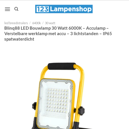
Ga
naar
inhoud
led breedstralers
/
6400k
/
30 watt
Blinq88 LED Bouwlamp 30 Watt 6000K – Acculamp –
Verstelbare werklamp met accu – 3 lichtstanden – IP65
spatwaterdicht