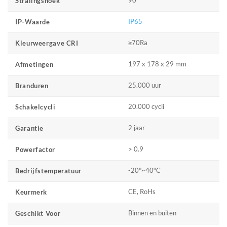
90°
Stralingshoek
IP65
IP-Waarde
≥70Ra
Kleurweergave CRI
197 x 178 x 29 mm
Afmetingen
25.000 uur
Branduren
20.000 cycli
Schakelcycli
2 jaar
Garantie
> 0.9
Powerfactor
-20°~40°C
Bedrijfstemperatuur
CE, RoHs
Keurmerk
Binnen en buiten
Geschikt Voor