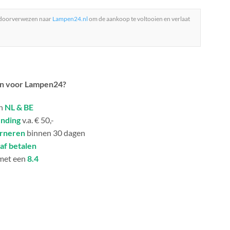
 doorverwezen naar
Lampen24.nl
om de aankoop te voltooien en verlaat
n voor Lampen24?
in
NL & BE
ending
v.a. € 50,-
urneren
binnen 30 dagen
af betalen
met een
8.4