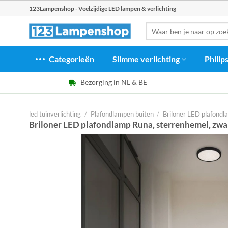
Ga
123Lampenshop - Veelzijdige LED lampen & verlichting
naar
Zoeken
inhoud
naar:
Categorieën
Slimme verlichting
Philip
Bezorging in NL & BE
led tuinverlichting
/
Plafondlampen buiten
/
Briloner LED plafondl
Briloner LED plafondlamp Runa, sterrenhemel, zwa