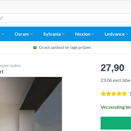
s
Osram
Sylvania
Noxion
Ledvance
Groot aanbod en lage prijzen
27,90
ampen buiten
rt
23.06 excl. btw
Verzending bi