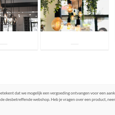
uis? Zo kies je daarvoor
Welke soorten verlichting zijn er voor je
iste lamp!
woning?
 betekent dat we mogelijk een vergoeding ontvangen voor een aan
 de desbetreffende webshop. Heb je vragen over een product, ne