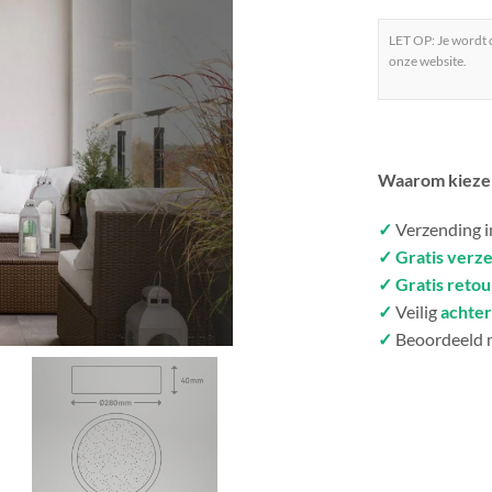
LET OP: Je wordt
onze website.
Waarom kieze
✓
Verzending 
✓ Gratis verz
✓ Gratis reto
✓
Veilig
achter
✓
Beoordeeld 