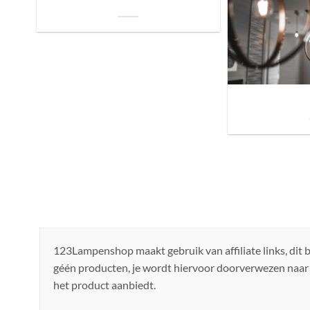
je Bed: Tips voor een Betere Nachtrust
Sfeer brengen in h
de ju
123Lampenshop maakt gebruik van affiliate links, dit
géén producten, je wordt hiervoor doorverwezen naar
het product aanbiedt.