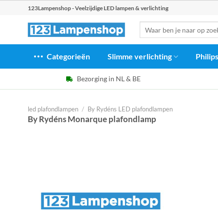
Ga
123Lampenshop - Veelzijdige LED lampen & verlichting
naar
Zoeken
inhoud
naar:
Categorieën
Slimme verlichting
Philip
Bezorging in NL & BE
led plafondlampen
/
By Rydéns LED plafondlampen
By Rydéns Monarque plafondlamp