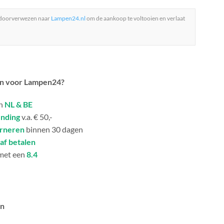
 doorverwezen naar
Lampen24.nl
om de aankoop te voltooien en verlaat
n voor Lampen24?
in
NL & BE
ending
v.a. € 50,-
urneren
binnen 30 dagen
af betalen
met een
8.4
an