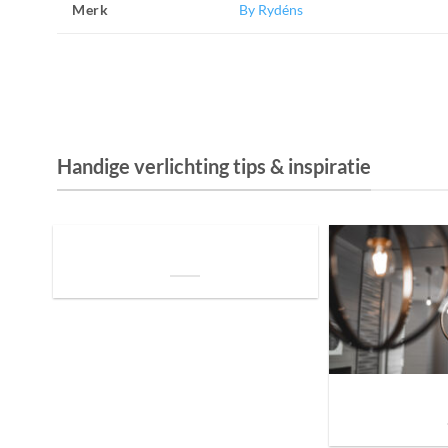
Merk
By Rydéns
Handige verlichting tips & inspiratie
De Invloed van Daglicht op de Positie van
je Bed: Tips voor een Betere Nachtrust
Sfeer brengen in h
de ju