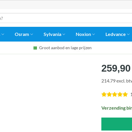
s
Osram
Sylvania
Noxion
Ledvance
Groot aanbod en lage prijzen
259,90
214.79 excl. b
Verzending bi