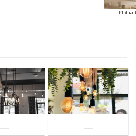
Philips
uis? Zo kies je daarvoor
Welke soorten verlichting zijn er voor je
iste lamp!
woning?