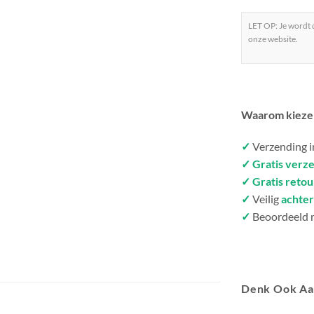
LET OP: Je wordt
onze website.
Waarom kieze
✓
Verzending 
✓ Gratis verz
✓ Gratis reto
✓
Veilig
achter
✓
Beoordeeld 
Denk Ook A