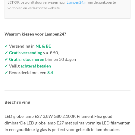
LET OP: Je wordt doorverwezen naar
Lampen24.nl
om de aankoop te
voltooien en verlaat onze website.
Waarom kiezen voor Lampen24?
✓
Verzending in
NL & BE
✓ Gratis verzending
v.a. € 50,-
✓ Gratis retourneren
binnen 30 dagen
✓
Veilig
achteraf betalen
✓
Beoordeeld met een
8.4
Beschrijving
LED globe lamp E27 3,8W G80 2.100K Filament Flex goud
dimbaarDe LED globe lamp E27 met spiraalvormige LED filamenten
in een goudkleurig glas is perfect voor gebruik in lamphouders