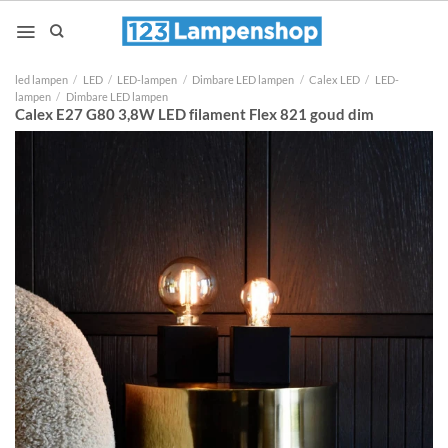
Ga
naar
inhoud
led lampen
/
LED
/
LED-lampen
/
Dimbare LED lampen
/
Calex LED
/
LED-
lampen
/
Dimbare LED lampen
Calex E27 G80 3,8W LED filament Flex 821 goud dim