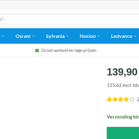
s
Osram
Sylvania
Noxion
Ledvance
Groot aanbod en lage prijzen
139,90
115.62 excl. b
2
Verzending bi