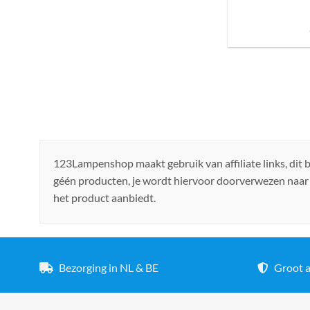
Sfeer brengen in h
de ju
123Lampenshop maakt gebruik van affiliate links, dit
géén producten, je wordt hiervoor doorverwezen naar
het product aanbiedt.
Bezorging in NL & BE
Groot a