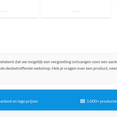
uis? Zo kies je daarvoor
Welke soorten verlichting zijn er voor je
iste lamp!
woning?
 betekent dat we mogelijk een vergoeding ontvangen voor een aan
 de desbetreffende webshop. Heb je vragen over een product, ne
anbod en lage prijzen
5.000+ producte