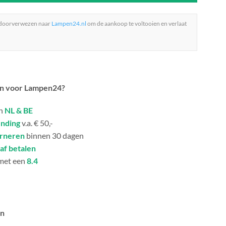
 doorverwezen naar
Lampen24.nl
om de aankoop te voltooien en verlaat
n voor Lampen24?
in
NL & BE
ending
v.a. € 50,-
urneren
binnen 30 dagen
af betalen
met een
8.4
an