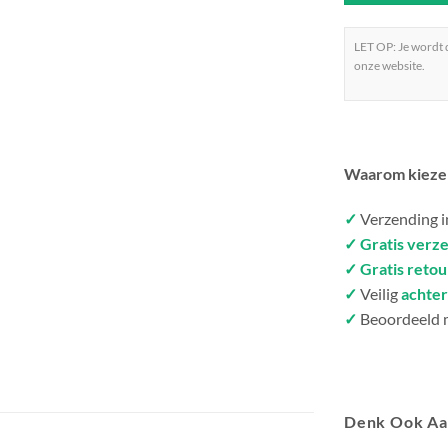
LET OP: Je wordt
onze website.
Waarom kieze
✓
Verzending 
✓ Gratis verz
✓ Gratis reto
✓
Veilig
achter
✓
Beoordeeld 
Denk Ook A