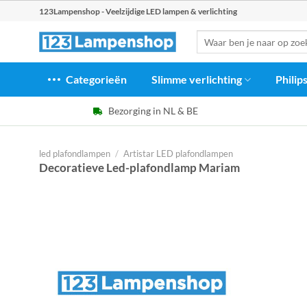
Ga
123Lampenshop - Veelzijdige LED lampen & verlichting
naar
Zoeken
inhoud
naar:
Categorieën
Slimme verlichting
Philip
Bezorging in NL & BE
led plafondlampen
/
Artistar LED plafondlampen
Decoratieve Led-plafondlamp Mariam