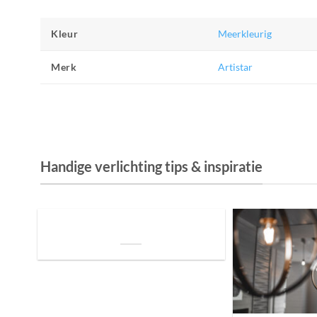
Kleur
Meerkleurig
Merk
Artistar
Handige verlichting tips & inspiratie
De Invloed van Daglicht op de Positie van
je Bed: Tips voor een Betere Nachtrust